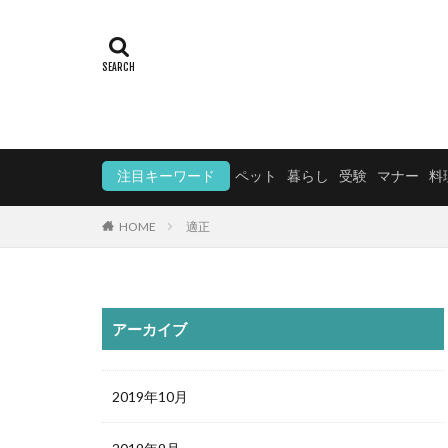
注目キーワード
ペット
暮らし
受験
マナー
料
HOME
適正
アーカイブ
2019年10月