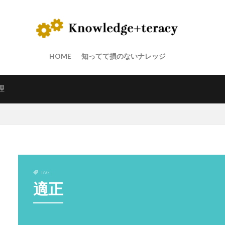
HOME
知ってて損のないナレッジ
理
TAG
適正