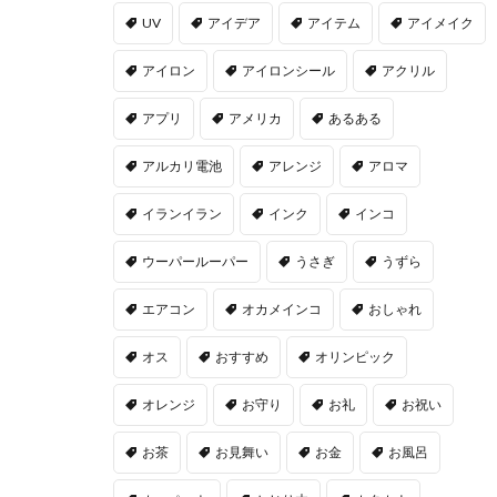
UV
アイデア
アイテム
アイメイク
アイロン
アイロンシール
アクリル
アプリ
アメリカ
あるある
アルカリ電池
アレンジ
アロマ
イランイラン
インク
インコ
ウーパールーパー
うさぎ
うずら
エアコン
オカメインコ
おしゃれ
オス
おすすめ
オリンピック
オレンジ
お守り
お礼
お祝い
お茶
お見舞い
お金
お風呂