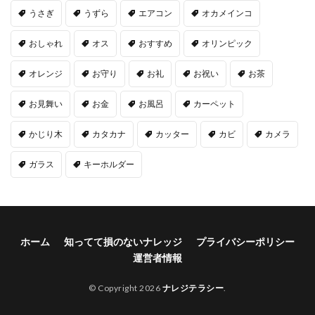
うさぎ
うずら
エアコン
オカメインコ
おしゃれ
オス
おすすめ
オリンピック
オレンジ
お守り
お礼
お祝い
お茶
お見舞い
お金
お風呂
カーペット
かじり木
カタカナ
カッター
カビ
カメラ
ガラス
キーホルダー
ホーム
知ってて損のないナレッジ
プライバシーポリシー
運営者情報
© Copyright 2026
ナレジテラシー
.