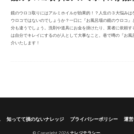
鏡のウロコ取りにはアルミホイルが効果的！？人生の３大悩みは
ウロコではないのでしょうか？一口に『お風呂場の鏡のウロコ』
分も違うでしょう。洗剤や道具にお金を掛けたり、業者に依頼す
は自分でキレイにするのが人として大事なこと。巷で噂の『お風
介いたします！
ム
知ってて損のないナレッジ
プライバシーポリシー
運営
© Copyright 2026
ナレジテラシー
.