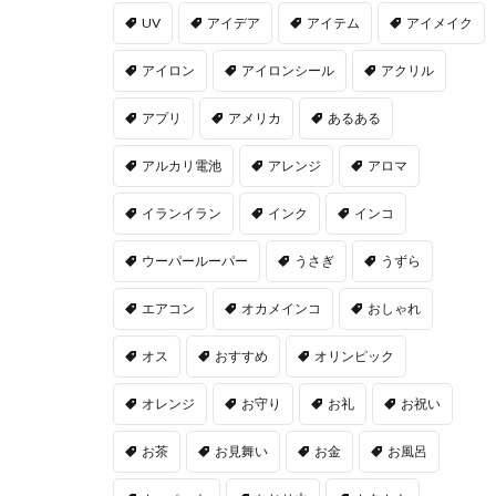
UV
アイデア
アイテム
アイメイク
アイロン
アイロンシール
アクリル
アプリ
アメリカ
あるある
アルカリ電池
アレンジ
アロマ
イランイラン
インク
インコ
ウーパールーパー
うさぎ
うずら
エアコン
オカメインコ
おしゃれ
オス
おすすめ
オリンピック
オレンジ
お守り
お礼
お祝い
お茶
お見舞い
お金
お風呂