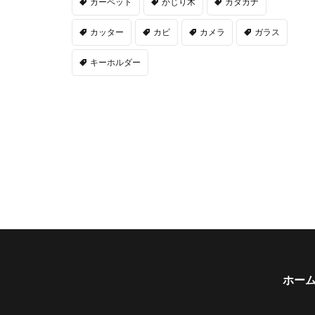
カーペット
かじり木
カタカナ
カッター
カビ
カメラ
ガラス
キーホルダー
ホー