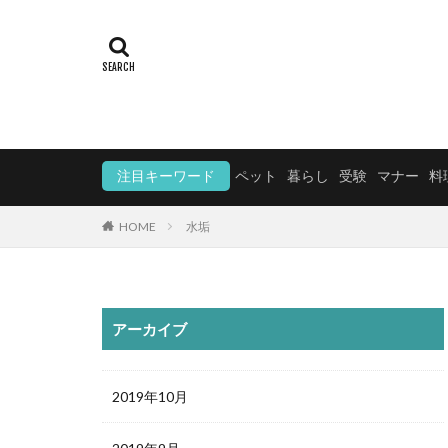
注目キーワード
ペット
暮らし
受験
マナー
料
HOME
水垢
アーカイブ
2019年10月