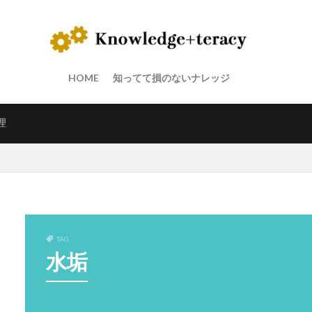
HOME
知ってて損のないナレッジ
理
TAG
水垢