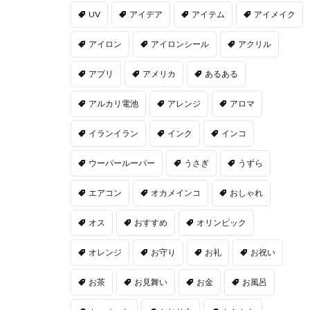
UV
アイデア
アイテム
アイメイク
アイロン
アイロンシール
アクリル
アプリ
アメリカ
あるある
アルカリ電池
アレンジ
アロマ
イランイラン
インク
インコ
ウーパールーパー
うさぎ
うずら
エアコン
オカメインコ
おしゃれ
オス
おすすめ
オリンピック
オレンジ
お守り
お礼
お祝い
お茶
お見舞い
お金
お風呂