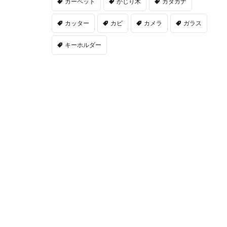
カーペット
かじり木
カタカナ
カッター
カビ
カメラ
ガラス
キーホルダー