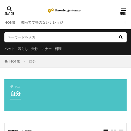
HOME
知ってて損のないナレッジ
ペット
暮らし
受験
マナー
料理
HOME
自分
TAG
自分