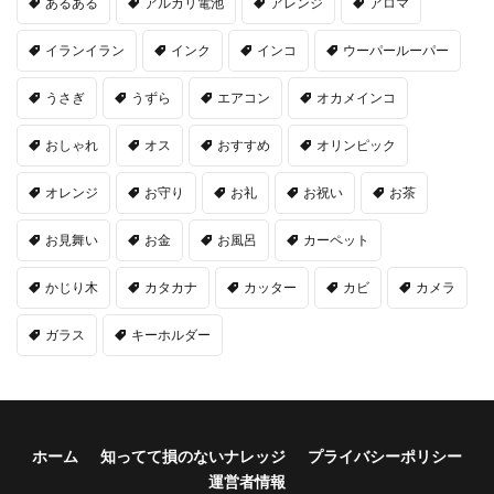
あるある
アルカリ電池
アレンジ
アロマ
イランイラン
インク
インコ
ウーパールーパー
うさぎ
うずら
エアコン
オカメインコ
おしゃれ
オス
おすすめ
オリンピック
オレンジ
お守り
お礼
お祝い
お茶
お見舞い
お金
お風呂
カーペット
かじり木
カタカナ
カッター
カビ
カメラ
ガラス
キーホルダー
ホーム
知ってて損のないナレッジ
プライバシーポリシー
運営者情報