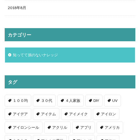
2018年8月
カテゴリー
知ってて損のないナレッジ
タグ
１００均
３０代
４人家族
DIY
UV
アイデア
アイテム
アイメイク
アイロン
アイロンシール
アクリル
アプリ
アメリカ