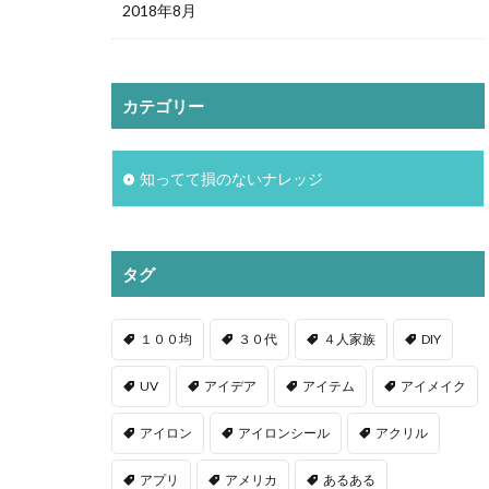
2018年8月
カテゴリー
知ってて損のないナレッジ
タグ
１００均
３０代
４人家族
DIY
UV
アイデア
アイテム
アイメイク
アイロン
アイロンシール
アクリル
アプリ
アメリカ
あるある