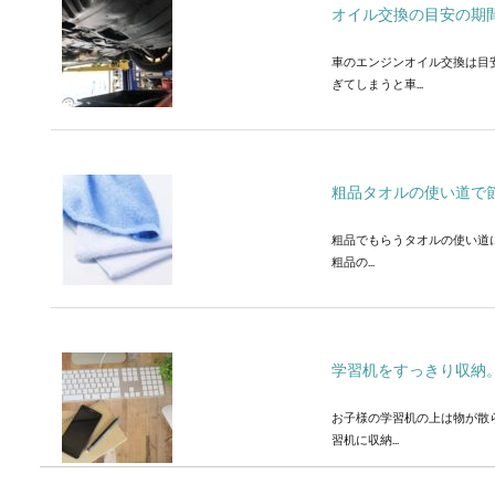
オイル交換の目安の期
車のエンジンオイル交換は目
ぎてしまうと車...
粗品タオルの使い道で
粗品でもらうタオルの使い道
粗品の...
学習机をすっきり収納。
お子様の学習机の上は物が散
習机に収納...