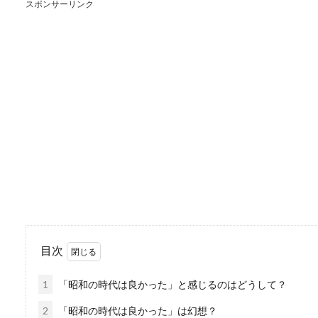
スポンサーリンク
猫は自分が可愛いこと
猫の可愛い行動に毎日メロメ
覚しているかの...
チューリップの球根を
チューリップは、一度花を咲
とが出来ます。...
目次
家で写真をプリントす
1
「昭和の時代は良かった」と感じるのはどうして？
デジカメのようなデータ方式
に行って現像し...
2
「昭和の時代は良かった」は幻想？