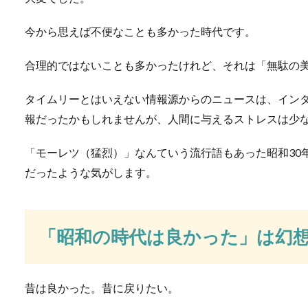
います。低学年...
今から思えば不便なことも多かった時代です。
合理的ではないことも多かったけれど、それは「無駄の
接着剤の剥がし方。指
タイムリーとはいえない情報源からのニュースは、イン
接着剤を使っていて、うっか
報だったかもしれませんが、人間に与えるストレスは少
っついて焦...
「モーレツ（猛烈）」なんていう流行語もあった昭和30
だったような気がします。
スライムの材料でホウ
スライム作りに必要な材料の
「昭和の時代は良かった」は幻
できるって知っ...
昔は良かった。昔に戻りたい。
魚の下処理はスーパー