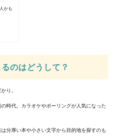
人かも
分担。もめない為に話し合っておくポイント
合があります。兄弟がいる場合は親の介護はどうしたら良いのでし
じるのはどうして？
リ、カンパチ、ヒラマサの見分け方とは
ばかり。
見比べたことありますか？どれも違う魚なのに、その見た目はそっ
盛の時代。カラオケやボーリングが人気になった
。
学年向けの簡単工作【夏休みの自由研究】
表は分厚い本や小さい文字から目的地を探すのも
研究。低学年のお子様の場合には、何を作ろうか悩む方も多いと思