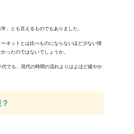
美学」とも言えるものでもありました。
についても慌てない剥がし方と使える物とは
ターネットとは比べものにならないほど少ない情
り手についてしまったという経験はありますよね。また指と指がく
なかったのではないでしょうか。
年代でも、現代の時間の流れよりはよほど緩やか
砂なしの場合は？必要な材料と作り方
一つにホウ砂がありますが、ホウ砂なしでもスライムを作ることが
想？
の調理サービスを利用！便利サービスを活用