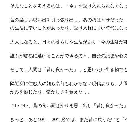
そんなことを考えるのは、「今」を受け入れられなくな
魚を一匹まるごと購入したい
ない・・・。こ...
昔の楽しい思い出を引っ張り出し、あの頃は幸せだった
の生活に辛いことがあったり、受け入れにくい時代にな
大人になると、日々の暮らしや生活があり「今の生活が
飼い猫が危険だらけの
誰もが容易に逃げることができるのｈ、自分の記憶や心
室内で飼育している飼い猫が
という経験はあ...
そして、人間は「昔は良かった」ｊと思いたい生き物で
隣近所に住む人の顔も名前もわからない現代よりも、人
雨の日に掃除機はおす
かみを感じたり、懐かしさを覚えたり。
雨の日は窓を開けて換気する
ついつい、昔の良い面ばかりを思い出し「昔は良かった
も、実は雨の日っ...
きっと、あと10年、20年経てば、また昔に戻りたいと