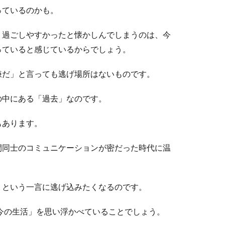
っているのかも。
けど、自分で下処理が出来ない！料理初心者で魚の捌き方がわから
。過ごしやすかったと懐かしんでしまうのは、今
っていると感じているからでしょう。
嫌だ」と言っても逃げ場所はないものです。
外の世界へ脱走！その理由や防止策について
の中にある「過去」なのです。
注意していても窓や玄関を開けた瞬間に脱走してしまい探し回った
もあります。
間同士のコミュニケーションが密だった時代に温
すめ！窓を開けて換気しながらカビ対策！
ことができないから掃除機はかけないという人もいますよね。で
」という一言に逃げ込みたくなるのです。
「今の生活」を思い浮かべていることでしょう。