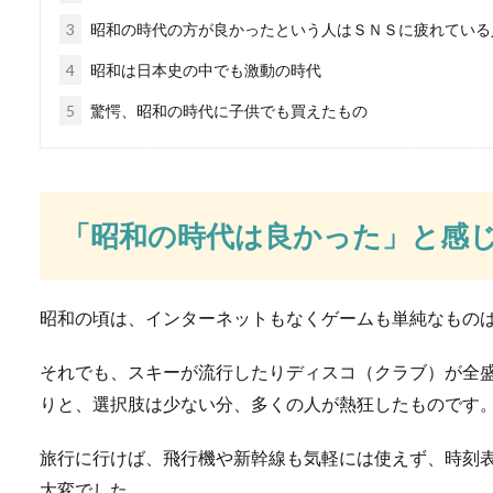
3
昭和の時代の方が良かったという人はＳＮＳに疲れている
4
昭和は日本史の中でも激動の時代
親の介護は兄弟で役割
5
驚愕、昭和の時代に子供でも買えたもの
親の介護は突然必要になる場
ょうか...
「昭和の時代は良かった」と感
見た目がそっくり？ブ
昭和の頃は、インターネットもなくゲームも単純なもの
ブリとカンパチ、ヒラマサを
くりなんです。...
それでも、スキーが流行したりディスコ（クラブ）が全
りと、選択肢は少ない分、多くの人が熱狂したものです
100均で揃う小学校低
旅行に行けば、飛行機や新幹線も気軽には使えず、時刻
大変でした。
お子様の夏休みの工作や自由