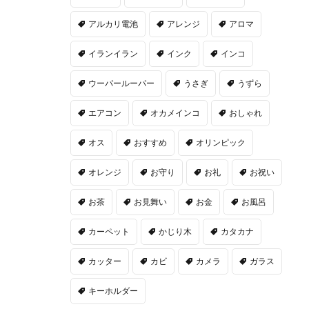
アルカリ電池
アレンジ
アロマ
イランイラン
インク
インコ
ウーパールーパー
うさぎ
うずら
エアコン
オカメインコ
おしゃれ
オス
おすすめ
オリンピック
オレンジ
お守り
お礼
お祝い
お茶
お見舞い
お金
お風呂
カーペット
かじり木
カタカナ
カッター
カビ
カメラ
ガラス
キーホルダー