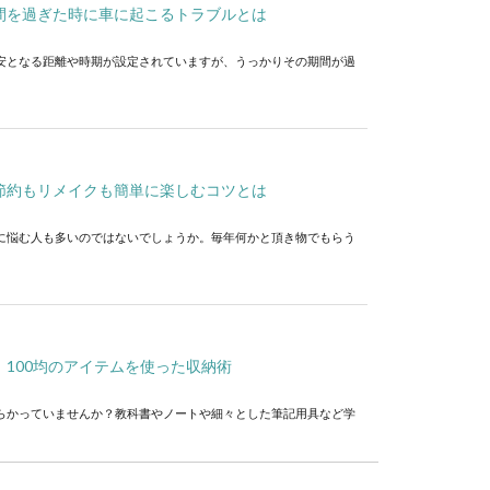
間を過ぎた時に車に起こるトラブルとは
安となる距離や時期が設定されていますが、うっかりその期間が過
節約もリメイクも簡単に楽しむコツとは
に悩む人も多いのではないでしょうか。毎年何かと頂き物でもらう
100均のアイテムを使った収納術
らかっていませんか？教科書やノートや細々とした筆記用具など学