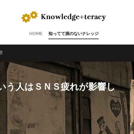
HOME
知ってて損のないナレッジ
理
いう人はＳＮＳ疲れが影響し