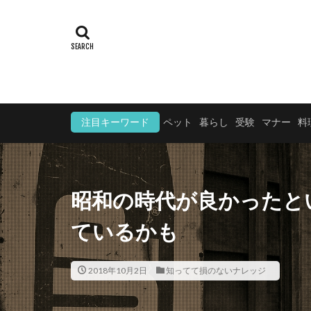
注目キーワード
ペット
暮らし
受験
マナー
料
昭和の時代が良かったと
ているかも
2018年10月2日
知ってて損のないナレッジ