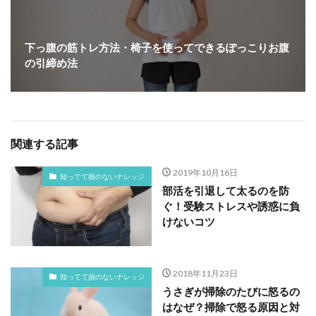
下っ腹の筋トレ方法・椅子を使ってできるぽっこりお腹
の引締め法
関連する記事
2019年10月16日
知ってて損のないナレッジ
部活を引退して太るのを防
ぐ！受験ストレスや誘惑に負
けないコツ
2018年11月23日
知ってて損のないナレッジ
うさぎが掃除のたびに怒るの
はなぜ？掃除で怒る原因と対