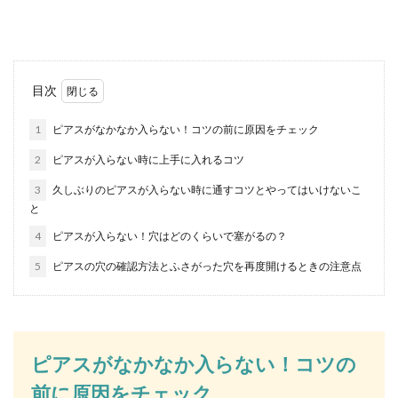
い猫や、...
オカメインコが噛むのをしつけるに
目次
は？噛み癖を治す方法
1
ピアスがなかなか入らない！コツの前に原因をチェック
オカメインコは噛む力が強いため、噛み癖が付く
2
ピアスが入らない時に上手に入れるコツ
前にしつけることが大切です。甘噛みだからと油
断してい...
3
久しぶりのピアスが入らない時に通すコツとやってはいけないこ
と
4
ピアスが入らない！穴はどのくらいで塞がるの？
目の種類にはどんな形がある？それぞ
5
ピアスの穴の確認方法とふさがった穴を再度開けるときの注意点
れの特徴とメイク方法
目にはどのような形や種類があるのでしょうか？
同じようにメイクをしているのに、濃く見えてし
まったりメイ...
ピアスがなかなか入らない！コツの
前に原因をチェック