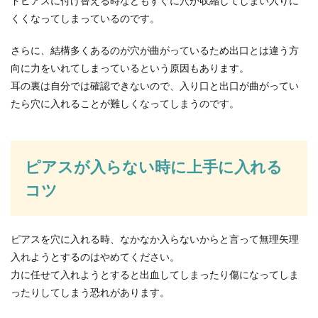
ドピアスに付け替える時などもすぐに穴が収縮してしまい入りに
くくなってしまっているのです。
金魚が卵を産んで孵化し、やがて小さな稚魚とな
って元気に泳ぎだしますが、すべてが無事に育つ
さらに、結構多くあるのが穴が曲がっているため出口とは違う方
とは限りませ...
向に力をいれてしまっているという原因もあります。
耳の裏は自分では確認できないので、入り口と出口が曲がってい
たら穴に入れることが難しくなってしまうのです。
寝かしつけの方法を伝授！生後3ヶ月の
赤ちゃんの寝かしつけ
寝かしつけの方法を知りたい！新生児の頃は、ミ
ピアスが入らない時に上手に入れる
ルクや母乳を飲めば寝てくれたのに、生後3ヶ月
コツ
にも...
ピアスを穴に入れる時、なかなか入らないからと言って無理矢理
大学の新入生ガイダンスの服装は？服
入れようとするのはやめてください。
装とメイクのポイントを解説
力に任せて入れようとすると出血してしまったり傷になってしま
ったりしてしまう恐れがあります。
大学の新入生ガイダンスに参加するとき、一体ど
んな服装で出席すればいいのか分からない人もい