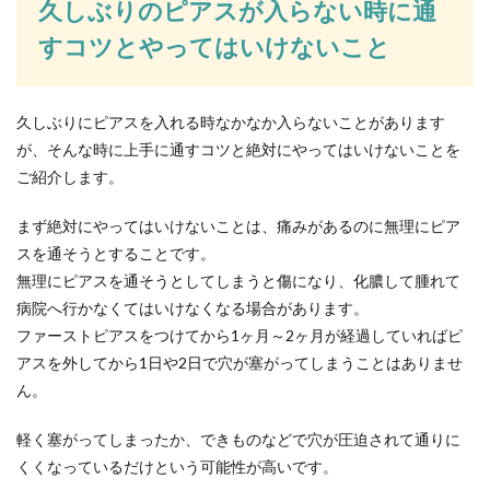
久しぶりのピアスが入らない時に通
野良犬を保護するための方法とは？そ
すコツとやってはいけないこと
の後のことも教えます
野良犬なのか迷い犬なのか…自分の家の近くにい
久しぶりにピアスを入れる時なかなか入らないことがあります
る犬を保護する場合、どんな方法があるのでしょ
うか？...
が、そんな時に上手に通すコツと絶対にやってはいけないことを
ご紹介します。
まず絶対にやってはいけないことは、痛みがあるのに無理にピア
スを通そうとすることです。
無理にピアスを通そうとしてしまうと傷になり、化膿して腫れて
病院へ行かなくてはいけなくなる場合があります。
ファーストピアスをつけてから1ヶ月～2ヶ月が経過していればピ
アスを外してから1日や2日で穴が塞がってしまうことはありませ
ん。
軽く塞がってしまったか、できものなどで穴が圧迫されて通りに
くくなっているだけという可能性が高いです。