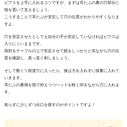
ピアスを上手に入れるコツですが、まずは耳たぶの裏の穴部分に
るのではない...
指を置いて支えましょう。
こうすることで耳たぶが安定して穴の位置がわかりやすくなりま
すよ。
合皮は劣化すると剥がれる！理由や寿
命と気をつけたい保管方法
穴を安定させたとしても自分の手が安定していなければピアスは
入りにくいままです。
合皮は劣化により剥がれることがあります。お気
両肘をテーブルの上で安定させて鏡をしっかりと見ながら穴の位
に入りの合皮のバッグが剥がれてきていたら、そ
れがそのバッ...
置を確認し、真っ直ぐ刺しましょう。
そして数ミリ程度穴に入ったら、後は力を入れずに慎重に入れて
いきます。
バーベキューのご飯を鍋でも美味しく
耳たぶの裏側を指で抑えつつヘッドを軽く叩きながら穴に入れま
焚くには浸す時間がカギ
す。
バーベキューの時にご飯を焚く場合は、鍋で焚く
焦らずに少しずつ出口を探すのがポイントですよ！
こともあると思いますが、鍋でご飯を焚くのは難
しいと思って...