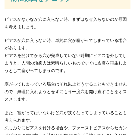
お年玉は子供が管理している？それと
も親？最近のお年玉事情
ピアスがなかなか穴に入らない時、まずはなぜ入らないのか原因
を考えましょう。
お正月の子供たちの楽しみと言えば、もちろん
『お年玉』ですよね。このお年玉ですが、子供が
ピアスが穴に入らない時、単純に穴が塞がってしまっている場合
小さな...
があります。
ピアスを開けてから穴が完成していない時期にピアスを外してし
まうと、人間の治癒力は素晴らしいものですぐに皮膚を再生しよ
ハムスターの給水器から水が出ないと
うとして塞がってしまうのです。
きの対処方法について
塞がってしまっている場合はそれ以上どうすることもできません
ハムスターの給水器から水が出ないのはどんなこ
ので、無理に入れようとせずにもう一度穴を開け直すことをオス
とが原因なのでしょうか？買ったばかりなのに水
スメします。
が出ないのは...
また、塞がってはいないけど穴が狭くなってしまっていることも
考えられます。
金魚の稚魚の生存率はどのくらい？稚
久しぶりにピアスを付ける場合や、ファーストピアスからセカン
魚の育て方のコツ