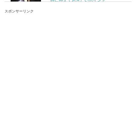
スポンサーリンク
子供がバレエを習う時に用意するバレエシューズ
ですが、選び方にはポイントがあります。バレエ
シューズ...
あなたの家は大丈夫？和室に布団を敷
くときのカビ対策！
家の広さによって眠る時にはベッドか布団を敷い
て眠るか、みなさんそれぞれに違いがあります
が、和室に布団...
猫の種類によって性格は違う。様々な
猫種とその特徴と飼い方
猫が飼いたいと思った時にペットショップに行っ
てよくみてみたら、色々な種類がいます。大人し