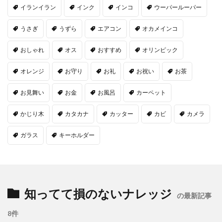
イランイラン
インク
インコ
ウーパールーパー
うさぎ
うずら
エアコン
オカメインコ
おしゃれ
オス
おすすめ
オリンピック
オレンジ
お守り
お礼
お祝い
お茶
お見舞い
お金
お風呂
カーペット
かじり木
カタカナ
カッター
カビ
カメラ
ガラス
キーホルダー
知ってて損のないナレッジ
の最新記事
8件