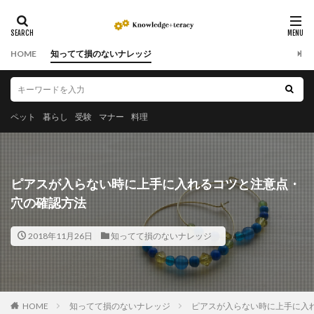
HOME
知ってて損のないナレッジ
ペット
暮らし
受験
マナー
料理
ピアスが入らない時に上手に入れるコツと注意点・
穴の確認方法
2018年11月26日
知ってて損のないナレッジ
HOME
知ってて損のないナレッジ
ピアスが入らない時に上手に入