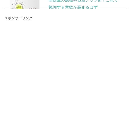
勉強する意欲が高まるはず
スポンサーリンク
受験前の高校生でも、勉強のやる気がどうしても
出ない、意欲がわかないと悩んでしまうこともあ
るでしょう。...
シルバーアクセサリーの黒ずみはサビ
じゃない。落とす方法とは
時間が経ったシルバーのアクセサリーが黒ずんで
いる、サビのように見えるけれどにサビなのでし
ょうか。...
鶏皮は捨てずに唐揚げやアレンジレシ
ピでもう１品！簡単レシピ