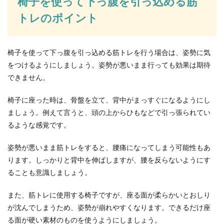
椅子を使って下っ腹を引っ込める筋
トレのポイント
バラの花びらを利用！ドライフラワ
ー・ポプリ・ローズバスの方法
椅子を使って下っ腹を引っ込める筋トレを行う場合は、姿勢に気
バラの花束をもらって心から感動したという女性
をつけるようにしましょう。姿勢が悪いまま行っても効果は期待
は、そのバラをいつまでも楽しみたい、枯らして
できません。
しまうだけで...
椅子に座った時は、骨盤を立て、背中がまっすぐになるようにし
ましょう。例えて言うと、頭の上からひもなどで引っ張られてい
るような感覚です。
コンセントカバーで赤ちゃんを危険か
ら守る対策方法をご紹介！
姿勢が悪いまま筋トレをすると、腰痛になってしまう可能性もあ
赤ちゃんってどうしてこんなものに興味を示すの
ります。しっかりと背中を伸ばしますが、腰を反らないようにす
だろう？と思う中のひとつにコンセント類があり
ることも意識しましょう。
ますよね。...
また、筋トレに使用する椅子ですが、座る面が柔らかいとおしり
が沈んでしまうため、姿勢が崩れやすくなります。できるだけ座
る面が硬い素材のものを使うようにしましょう。
壁紙の張り替えをDIYでチャレンジ！