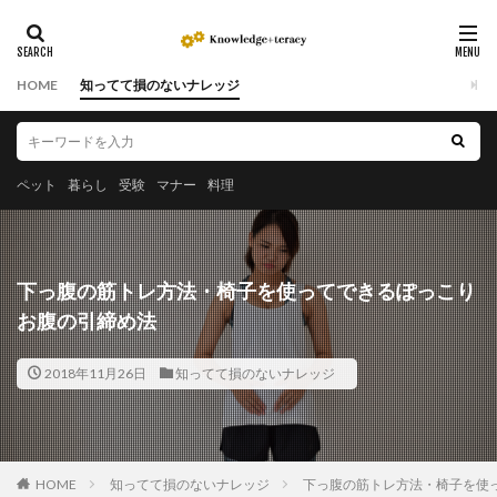
HOME
知ってて損のないナレッジ
ペット
暮らし
受験
マナー
料理
下っ腹の筋トレ方法・椅子を使ってできるぽっこり
お腹の引締め法
2018年11月26日
知ってて損のないナレッジ
HOME
知ってて損のないナレッジ
下っ腹の筋トレ方法・椅子を使