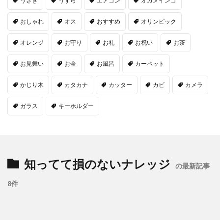
うさぎ
うずら
エアコン
オカメインコ
おしゃれ
オス
おすすめ
オリンピック
オレンジ
お守り
お礼
お祝い
お茶
お見舞い
お金
お風呂
カーペット
かじり木
カタカナ
カッター
カビ
カメラ
ガラス
キーホルダー
知ってて損のないナレッジ
の最新記事
8件