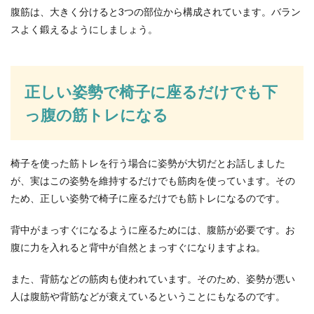
腹筋は、大きく分けると3つの部位から構成されています。バラン
張り替える時の注意点
スよく鍛えるようにしましょう。
お部屋の壁紙は業者さんでなければ、張り替えで
きないと思っている方も多いと思います。しか
し、壁...
正しい姿勢で椅子に座るだけでも下
っ腹の筋トレになる
卓球のダブルスのややこしいルールを
わかりやすく説明します
椅子を使った筋トレを行う場合に姿勢が大切だとお話しました
卓球の試合を子どもと一緒にテレビで見ている時
が、実はこの姿勢を維持するだけでも筋肉を使っています。その
「ルールがわかればもっとおもしろいのに。」と
ため、正しい姿勢で椅子に座るだけでも筋トレになるのです。
感じる時はあ...
背中がまっすぐになるように座るためには、腹筋が必要です。お
腹に力を入れると背中が自然とまっすぐになりますよね。
生地を水通しする方法！水通しが必要
また、背筋などの筋肉も使われています。そのため、姿勢が悪い
な素材と水通しが必要な理由
人は腹筋や背筋などが衰えているということにもなるのです。
生地を水通しする方法について知りたいという人