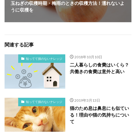
玉ねぎの収穫時期・梅雨のときの収穫方法！濡れないよ
うに収穫を
関連する記事
2018年10月10日
知ってて損のないナレッジ
二人暮らしの食費はいくら？
共働きの食費は意外と高い
2019年3月13日
知ってて損のないナレッジ
猫のため息は鼻息にも似てい
る！理由や猫の気持ちについ
て