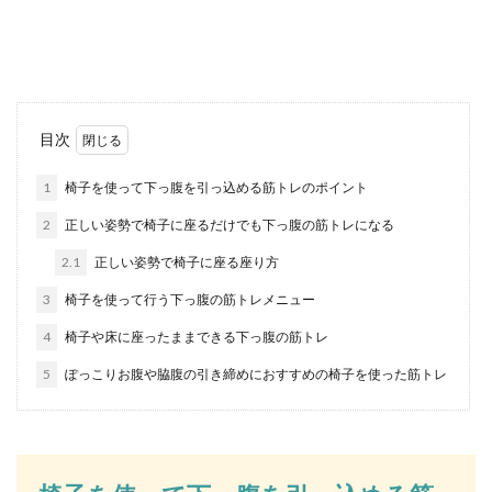
鶏肉を使う料理の時には、鶏皮を外して捨ててし
まう方もいるのではないでしょうか。しかし、そ
の鶏皮捨...
おでんのこんにゃくの下ごしらえはお
目次
いしく食べるために必要です
1
椅子を使って下っ腹を引っ込める筋トレのポイント
冬になると恋しくなるおでん、コンビ二のおでん
2
正しい姿勢で椅子に座るだけでも下っ腹の筋トレになる
もおいしいですが、自分で好きな具を入れて作っ
た方がよりお...
2.1
正しい姿勢で椅子に座る座り方
3
椅子を使って行う下っ腹の筋トレメニュー
4
椅子や床に座ったままできる下っ腹の筋トレ
自転車を売りたいときには防犯登録を
取り消すべき？その方法とは
5
ぽっこりお腹や脇腹の引き締めにおすすめの椅子を使った筋トレ
自転車を売りたいけれど、買ったときに防犯登録
したものはどうなるのでしょうか？自分で防犯登
録を...