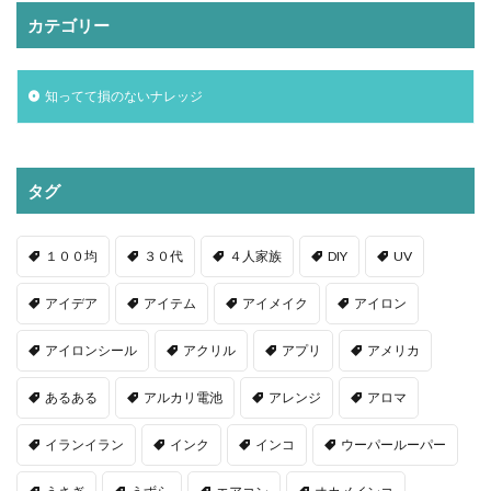
カテゴリー
知ってて損のないナレッジ
タグ
１００均
３０代
４人家族
DIY
UV
アイデア
アイテム
アイメイク
アイロン
アイロンシール
アクリル
アプリ
アメリカ
あるある
アルカリ電池
アレンジ
アロマ
イランイラン
インク
インコ
ウーパールーパー