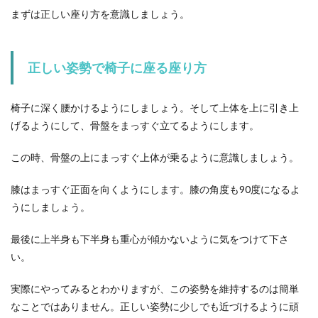
もいますよね！手芸などに使う生地は、素材によ
まずは正しい座り方を意識しましょう。
っては水通し...
正しい姿勢で椅子に座る座り方
100均のアイテムでカバンの中をすっ
きり整理！便利な収納テク
椅子に深く腰かけるようにしましょう。そして上体を上に引き上
げるようにして、骨盤をまっすぐ立てるようにします。
カバンの中から何かを出そうと思っても、物が多
過ぎて探したいものがなかなか見つからない…、
この時、骨盤の上にまっすぐ上体が乗るように意識しましょう。
そんな経験は...
膝はまっすぐ正面を向くようにします。膝の角度も90度になるよ
うにしましょう。
ホットプレートを使った美味しい餃子
の焼き方と餃子の変わり種
最後に上半身も下半身も重心が傾かないように気をつけて下さ
い。
ホームパーティーや仲の良い友達を招いてのパー
ティーに、餃子パーティーはいかがですか？みん
実際にやってみるとわかりますが、この姿勢を維持するのは簡単
なで...
なことではありません。正しい姿勢に少しでも近づけるように頑