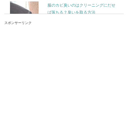
服のカビ臭いのはクリーニングにだせ
ば落ちる？臭いを取る方法
スポンサーリンク
服がカビ臭いのはクリーニング店に出さないと落
ちない？服やタオルがカビ臭くなってしまうのに
はどんな原因...
洗剤と漂白剤は混ぜると危険な理由と
正しい取り扱いのコツ
洗剤や漂白剤には混ぜるな危険という記載表示が
されているものがあります。それは、どのように
危険なのか、...
服のイヤな臭いは熱湯を使って簡単に
解消！イヤな臭いの取り方