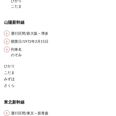
ひかり
春から高校生！まずはペンケースの中身をおしゃ
こだま
れにしませんか？「ペンケースの中身をおしゃれ
にする必...
山陽新幹線
運行区間/新大阪～博多
イタリア語とフランス語の難易度は？
開業日/1972年3月15日
選ぶならどっち
列車名
第二外国語を選択する際に、イタリア語とフラン
のぞみ
ス語で悩んでしまうことがあるでしょう。 どちら
を...
ひかり
こだま
みずほ
アクセルとブレーキどっちか分からな
さくら
くなる踏み間違いの危険性
東北新幹線
アクセルとブレーキは普段ならどっちを踏むべき
かすぐに判断つくものですが、よくニュースで踏
み間違い事故...
運行区間/東京～新青森