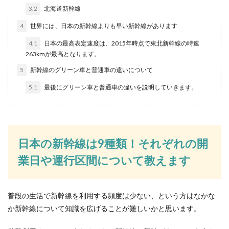
3.2
北海道新幹線
4
世界には、日本の新幹線よりも早い新幹線があります
可愛いスマホケースの手帳型が簡単に
4.1
日本の最高表定速度は、2015年時点で東北新幹線の時速
手作りできる方法
263kmが最高となります。
5
新幹線のグリーン車と普通車の違いについて
スマホケースは手帳型を使っていますか？落とし
てもスマホが壊れにくく、また持った時に手の馴
5.1
最後にグリーン車と普通車の違いを説明していきます。
染みも良いの...
商品の交換にレシートが必要な理由と
日本の新幹線は9種類！それぞれの開
交換できる条件について
業日や運行区間について教えます
購入した商品の交換や返品をしたい場合、レシー
トが必要だと言われることがほとんどでしょう。
しか...
普段の生活で新幹線を利用する頻度は少ない、という方はなかな
か新幹線について知識を広げることが難しいかと思います。