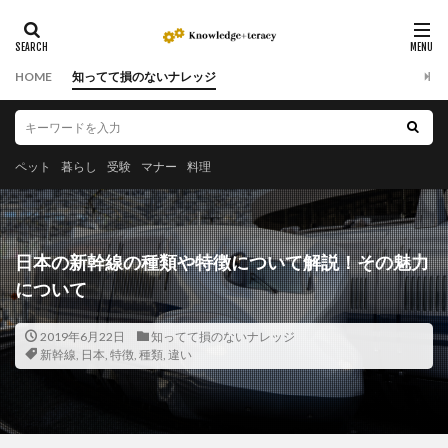
HOME
知ってて損のないナレッジ
ペット
暮らし
受験
マナー
料理
日本の新幹線の種類や特徴について解説！その魅力
について
2019年6月22日
知ってて損のないナレッジ
新幹線
,
日本
,
特徴
,
種類
,
違い