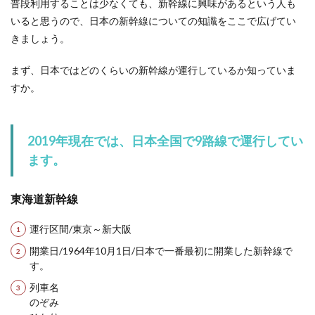
普段利用することは少なくても、新幹線に興味があるという人も
靴下が脱げるのが片方だけの理由や脱
いると思うので、日本の新幹線についての知識をここで広げてい
げない靴下選びと対処法とは
きましょう。
靴下が靴の中で脱げる、しかも何故か片方だけ脱
まず、日本ではどのくらいの新幹線が運行しているか知っていま
げるということにお悩みの人もいるでしょう。靴
下が...
すか。
2019年現在では、日本全国で9路線で運行してい
うずらを飼育するなら大きい鳴き声が
ます。
することを覚悟しよう
丸い体がかわいいうずら。子供だけではなく、大
東海道新幹線
人でも飼育してみたいと思う人も多いと言いま
す。し...
運行区間/東京～新大阪
開業日/1964年10月1日/日本で一番最初に開業した新幹線で
す。
ペンケースの中身をおしゃれに！今ど
列車名
き女子高生のトレンド
のぞみ