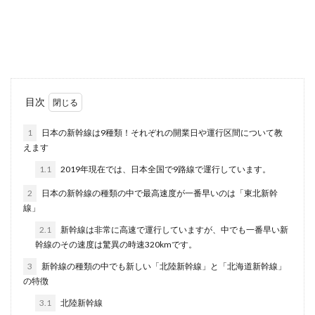
服やタオルを洗濯したのに、乾いてくると気にな
るイヤ～な臭い。特にジメジメした季節や部屋干
しをした...
ハムスターは種類が豊富！中でも特に
目次
人気が高いキンクマの魅力
1
日本の新幹線は9種類！それぞれの開業日や運行区間について教
えます
ハムスターはペットとして人気の小動物です。そ
のハムスターの種類の中でもキンクマハムスター
1.1
2019年現在では、日本全国で9路線で運行しています。
は初心者にも...
2
日本の新幹線の種類の中で最高速度が一番早いのは「東北新幹
線」
2.1
新幹線は非常に高速で運行していますが、中でも一番早い新
雨の日に掃除機はおすすめ！窓を開け
幹線のその速度は驚異の時速320kmです。
て換気しながらカビ対策！
3
新幹線の種類の中でも新しい「北陸新幹線」と「北海道新幹線」
の特徴
雨の日は窓を開けて換気することができないから
掃除機はかけないという人もいますよね。でも、
3.1
北陸新幹線
実は雨の日っ...