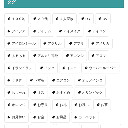
タグ
１００均
３０代
４人家族
DIY
UV
アイデア
アイテム
アイメイク
アイロン
アイロンシール
アクリル
アプリ
アメリカ
あるある
アルカリ電池
アレンジ
アロマ
イランイラン
インク
インコ
ウーパールーパー
うさぎ
うずら
エアコン
オカメインコ
おしゃれ
オス
おすすめ
オリンピック
オレンジ
お守り
お礼
お祝い
お茶
お見舞い
お金
お風呂
カーペット