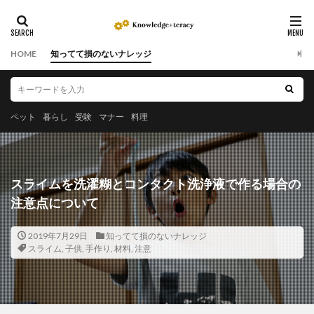
HOME
知ってて損のないナレッジ
ペット
暮らし
受験
マナー
料理
スライムを洗濯糊とコンタクト洗浄液で作る場合の
注意点について
2019年7月29日
知ってて損のないナレッジ
スライム
,
子供
,
手作り
,
材料
,
注意