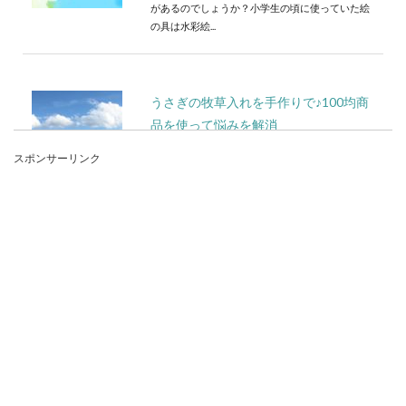
があるのでしょうか？小学生の頃に使っていた絵
の具は水彩絵...
うさぎの牧草入れを手作りで♪100均商
品を使って悩みを解消
スポンサーリンク
うさぎの牧草入れを手作りしてみませんか？うさ
ぎによって性格や体格が違いますので、牧草をば
らまいて...
洗濯物の臭い取りはセスキにお任せ！
そのやり方を説明します
100均でも販売されている「セスキ（セスキ炭酸
ソーダ）」。いろいろな汚れを落とせると話題に
なっていま...