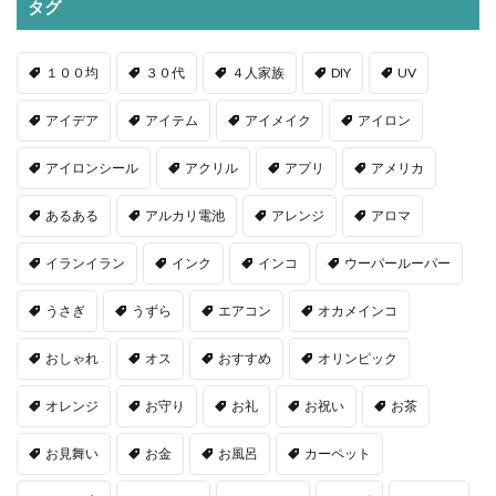
タグ
１００均
３０代
４人家族
DIY
UV
アイデア
アイテム
アイメイク
アイロン
アイロンシール
アクリル
アプリ
アメリカ
あるある
アルカリ電池
アレンジ
アロマ
イランイラン
インク
インコ
ウーパールーパー
うさぎ
うずら
エアコン
オカメインコ
おしゃれ
オス
おすすめ
オリンピック
オレンジ
お守り
お礼
お祝い
お茶
お見舞い
お金
お風呂
カーペット