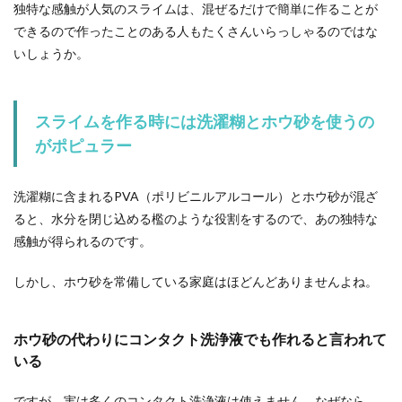
えたり黒ずんでしまうことがあります。素材が木
独特な感触が人気のスライムは、混ぜるだけで簡単に作ることが
なので、削り...
できるので作ったことのある人もたくさんいらっしゃるのではな
いしょうか。
洗濯ものを部屋干しする時のコツをア
レコレ色々とご紹介！
スライムを作る時には洗濯糊とホウ砂を使うの
がポピュラー
洗濯ものの干し方には、人それぞれのセオリーを
感じませんか？太陽の下で、カラッカラに干した
い人...
洗濯糊に含まれるPVA（ポリビニルアルコール）とホウ砂が混ざ
ると、水分を閉じ込める檻のような役割をするので、あの独特な
感触が得られるのです。
プラバンの作り方！気になる色塗りの
しかし、ホウ砂を常備している家庭はほどんどありませんよね。
方法やポイント
小さい頃にプラバンを使って遊んだ方も多いので
ホウ砂の代わりにコンタクト洗浄液でも作れると言われて
はないでしょうか？プラバンを使うと簡単にキー
いる
ホルダーやチ...
ですが、実は多くのコンタクト洗浄液は使えません。なぜなら、