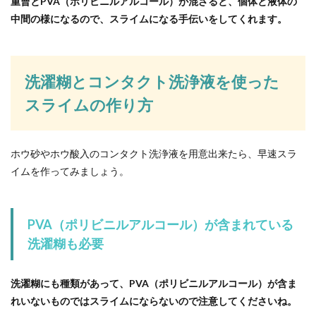
重曹とPVA（ポリビニルアルコール）が混ざると、個体と液体の
中間の様になるので、スライムになる手伝いをしてくれます。
子供が大きくなると不要になるのが学習机。その
まま捨てるのではなく、一部解体してリメイクし
てはいかがで...
洗濯糊とコンタクト洗浄液を使った
スライムの作り方
餃子はポン酢派？醤油派？美味しい餃
子のタレレシピを紹介
ホウ砂やホウ酸入のコンタクト洗浄液を用意出来たら、早速スラ
餃子を食べるときに使うのはポン酢？それともお
イムを作ってみましょう。
醤油？気分で変えるのもいいですが、どちらもき
ちんと量って...
PVA（ポリビニルアルコール）が含まれている
洗濯糊も必要
洗濯糊にも種類があって、PVA（ポリビニルアルコール）が含ま
れいないものではスライムにならないので注意してくださいね。