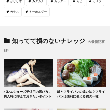
かじり木
カタカナ
カッター
カビ
カメラ
ガラス
キーホルダー
知ってて損のないナレッジ
の最新記事
8件
バレエシューズ子供用の選び方。
鍋とフライパンの違いは？フライ
購入時に抑えておきたいポイント
パンは便利に使える鍋の一種