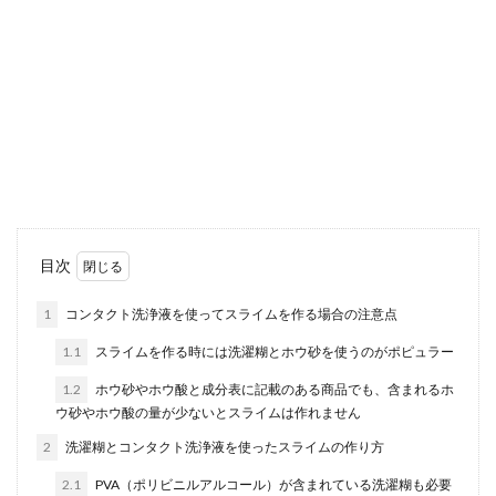
バドミントンの試合を観戦する前に知
っておくと楽しめるポイント
バドミントンの試合を観戦したいと思っている人
は多いのではないでしょうか。最近では、日本人
のバトミント...
大学を退学後に選べる進路！再入学・
目次
就職・専門学校について解説
1
コンタクト洗浄液を使ってスライムを作る場合の注意点
大学を中退した後に自分のこれからの進路につい
1.1
スライムを作る時には洗濯糊とホウ砂を使うのがポピュラー
て考えてみた時、大学に再入学するか就職するか
という選択肢...
1.2
ホウ砂やホウ酸と成分表に記載のある商品でも、含まれるホ
ウ砂やホウ酸の量が少ないとスライムは作れません
2
洗濯糊とコンタクト洗浄液を使ったスライムの作り方
子供におすすめの髪型！おだんごヘア
2.1
PVA（ポリビニルアルコール）が含まれている洗濯糊も必要