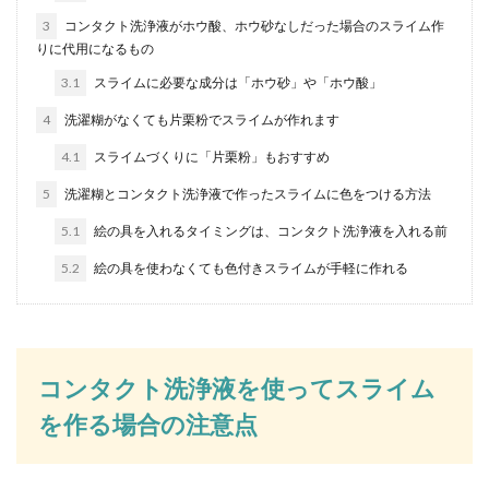
のアレンジと上手なまとめ方
3
コンタクト洗浄液がホウ酸、ホウ砂なしだった場合のスライム作
りに代用になるもの
子供の髪をおだんごにする場合には、子供ならで
はのサラサラの髪に苦戦する方も多いと思いま
3.1
スライムに必要な成分は「ホウ砂」や「ホウ酸」
す。少しく...
4
洗濯糊がなくても片栗粉でスライムが作れます
4.1
スライムづくりに「片栗粉」もおすすめ
鳥が電線に大量にとまる理由と対策
5
洗濯糊とコンタクト洗浄液で作ったスライムに色をつける方法
は？根本的な解決は困難かも
5.1
絵の具を入れるタイミングは、コンタクト洗浄液を入れる前
ものすごい大量の鳥が電線にとまっている光景、
5.2
絵の具を使わなくても色付きスライムが手軽に作れる
一度は目にしたことあるのではないでしょうか。
一匹で見...
コンタクト洗浄液を使ってスライム
まな板を削り直ししたい時の方法は？
を作る場合の注意点
日頃のメンテナンスも重要
木のまな板をずっと使い続けていると、カビが生