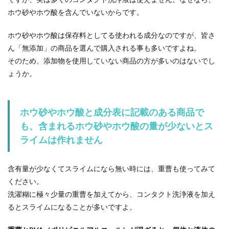
ホウ砂やホウ酸を含んでいないからです。
通知表の付け方とは？中学校で1がつい
た場合はどうなるのか
ホウ砂やホウ酸は保存料としてる使われる成分なのですが、皆さ
ん「無添加」の商品を選んで購入される事も多いですよね。
高校受験に影響が出る中学校の通知表。そもそも
そのため、添加物を使用していない商品の方が多いのはないでし
その付け方はどんな基準となっているのでしょう
ょうか。
か？...
ホウ砂やホウ酸と成分表に記載のある商品で
ハンバーガーバンズの代用になるもの
も、含まれるホウ砂やホウ酸の量が少ないとス
は？バンズのレシピも紹介！
ライムは作れません
ハンバーガーを作りたい！でもバンズが売ってい
ないこのような場合、なにか代用できるものはな
含有量が少なくてスライムになら無い時には、重曹も使ってみて
いかと考える...
ください。
洗濯糊に極々少量の重曹を加えてから、コンタクト洗浄液を加え
るとスライムになることが多いですよ。
学習机を解体してリメイクしよう！雰
囲気が一変するリメイク術