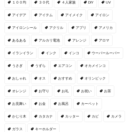
１００均
３０代
４人家族
DIY
UV
アイデア
アイテム
アイメイク
アイロン
アイロンシール
アクリル
アプリ
アメリカ
あるある
アルカリ電池
アレンジ
アロマ
イランイラン
インク
インコ
ウーパールーパー
うさぎ
うずら
エアコン
オカメインコ
おしゃれ
オス
おすすめ
オリンピック
オレンジ
お守り
お礼
お祝い
お茶
お見舞い
お金
お風呂
カーペット
かじり木
カタカナ
カッター
カビ
カメラ
ガラス
キーホルダー