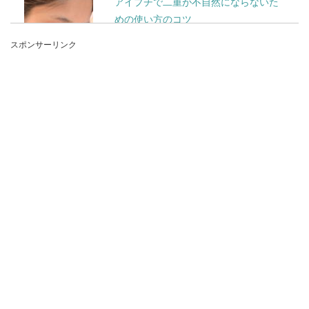
アイプチで二重が不自然にならないた
めの使い方のコツ
スポンサーリンク
アイプチで二重にした場合、やり方を間違うと不
自然に見えてしまいます。アイプチでした二重が
不自...
高校生が勉強しない！進学校での落ち
こぼれがやるべき勉強法
高校生で勉強しないでいると進学校では成績が落
ちてしまいます。それでも勉強をしないとますま
す勉強にはつ...
日本の田舎は怖いイメージがあるって
本当？