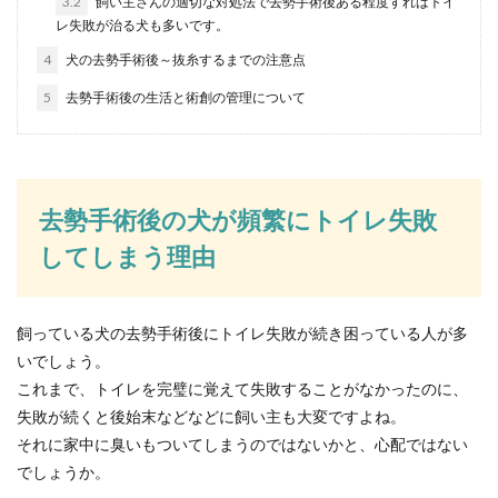
3.2
飼い主さんの適切な対処法で去勢手術後ある程度すればトイ
レ失敗が治る犬も多いです。
4
犬の去勢手術後～抜糸するまでの注意点
100均材料で子供と一緒に作る簡単可
愛い手作りアクセサリー
5
去勢手術後の生活と術創の管理について
100均にはアクセサリーの材料になるパーツがい
ろいろとあります。手軽に材料が揃えられて、し
かもリーズ...
去勢手術後の犬が頻繁にトイレ失敗
してしまう理由
出先で取りたい！今あるもので出来る
商品タグの取り方
飼っている犬の去勢手術後にトイレ失敗が続き困っている人が多
購入したものをすぐに使いたい時、商品タグの取
いでしょう。
り方に困りませんか？力いっぱい引きちぎる方法
これまで、トイレを完璧に覚えて失敗することがなかったのに、
もありますが...
失敗が続くと後始末などなどに飼い主も大変ですよね。
それに家中に臭いもついてしまうのではないかと、心配ではない
でしょうか。
黒の浴衣にはどんなネイルが合う？お