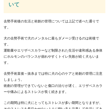
いて
去勢手術後の生活と術創の管理については上記で述べた通りで
す。
犬の去勢手術で犬のメンタルに最もダメージ受けるのは術後で
す。
運動量やエリザベスカラーなど制限された生活や違和感ある身体
にホルモンのバランスが崩れやすくトイレ失敗が続く犬もいま
す。
去勢手術直後～抜糸までは特に犬の心のケアと術創の管理に注意
しましょう。
術創の管理ができていないと傷口の治りが遅く、エリザベスカラ
ーや痛みによるストレスが長く続きます。
この期間は特に犬にとってもストレスが多い期間となりますが、
そのストレスを長引かせないように飼い主も注意して生活してあ