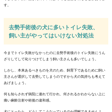
を使った写真撮影が当たり前だった時は、お店に
す。
行って現像し...
去勢手術後の犬に多いトイレ失敗、
ウォシュレットの故障？修理が必要？
飼い主がやってはいけない対処法
不具合が起きた時の対処法
ウォシュレットが故障したのであれば、すぐに専
門業者に連絡をして修理をお願いするべきです
今までトイレ失敗がなかったのに去勢手術後のトイレ失敗にうん
が、まずは本当...
ざりしてして叱りつけてしまう飼い主さんも多いでしょう。
しかし、本来あるべきものを犬のため、飼育下であるために飼い
主さんが選択して去勢してしまうのですから犬の気持ちも考えて
目の種類にはどんな形がある？それぞ
あげましょう。
れの特徴とメイク方法
何も知らされず病院に連れて行かれ、何されるかわからない上に
目にはどのような形や種類があるのでしょうか？
痛い麻酔注射や術後の違和感。
同じようにメイクをしているのに、濃く見えてし
まったりメイ...
犬にとったら、どうしてこうなっているのか理解できませんよ