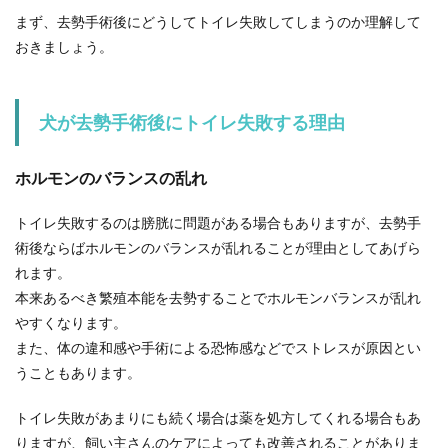
すすめデザインを大特集！
まず、去勢手術後にどうしてトイレ失敗してしまうのか理解して
おきましょう。
花火大会に行くとなると、やっぱり浴衣を着たく
なりますよね。もし浴衣を着るなら、ネイルも夏
らし...
犬が去勢手術後にトイレ失敗する理由
ホルモンのバランスの乱れ
ステンレスに付いた茶渋の落とし方。
用途別の洗剤選びと手順
トイレ失敗するのは膀胱に問題がある場合もありますが、去勢手
術後ならばホルモンのバランスが乱れることが理由としてあげら
お子さんの通園や通学、職場へのマイボトル持参
れます。
などでステンレスの水筒にお茶を入れて持ち運ぶ
機会は多いで...
本来あるべき繁殖本能を去勢することでホルモンバランスが乱れ
やすくなります。
また、体の違和感や手術による恐怖感などでストレスが原因とい
うこともあります。
家で写真をプリントするのは、気軽だ
けど意外に高い
トイレ失敗があまりにも続く場合は薬を処方してくれる場合もあ
りますが、飼い主さんのケアによっても改善されることがありま
デジカメのようなデータ方式ではなく、フィルム