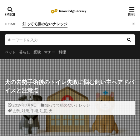
HOME
知ってて損のないナレッジ
ペット
暮らし
受験
マナー
料理
犬の去勢手術後のトイレ失敗に悩む飼い主へアドバ
イスと注意点
2019年7月9日
知ってて損のないナレッジ
去勢
,
対策
,
手術
,
注意
,
犬