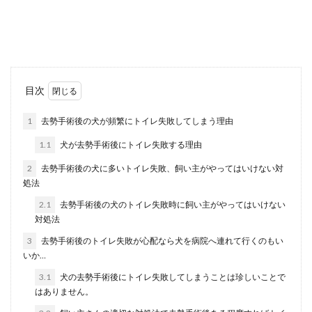
日本における田舎は「夜は真っ暗」、「人間が閉
鎖的」なんていう怖いイメージを持っていません
か？それ...
猫の鼻水は赤ちゃん用吸引器で吸い取
目次
り可能！ただし無理は禁物
1
去勢手術後の犬が頻繁にトイレ失敗してしまう理由
猫が鼻水を垂らしている時、どうにか吸引して楽
1.1
犬が去勢手術後にトイレ失敗する理由
にさせてあげたいと思うものです。そんな時便利
でおすす...
2
去勢手術後の犬に多いトイレ失敗、飼い主がやってはいけない対
処法
2.1
去勢手術後の犬のトイレ失敗時に飼い主がやってはいけない
対処法
色の種類の合わせ方とは？服のカラー
コーディネートについて
3
去勢手術後のトイレ失敗が心配なら犬を病院へ連れて行くのもい
いか…
今日も張り切って、服のカラーコーディネートを
3.1
犬の去勢手術後にトイレ失敗してしまうことは珍しいことで
考えらけれどなんだかまとまりがないような？か
はありません。
といって無難...