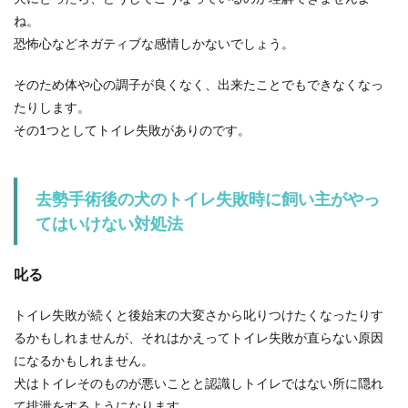
ね。
恐怖心などネガティブな感情しかないでしょう。
ゼラチンのゼリーは冷凍しないで冷蔵
しましょう、ゼラチンの特徴
そのため体や心の調子が良くなく、出来たことでもできなくなっ
たりします。
ゼラチンのゼリーは冷凍するとどうなるのでしょ
その1つとしてトイレ失敗がありのです。
うか？凍ったまま食べるのであれば、そこまで気
にすることは...
去勢手術後の犬のトイレ失敗時に飼い主がやっ
てはいけない対処法
叱る
トイレ失敗が続くと後始末の大変さから叱りつけたくなったりす
るかもしれませんが、それはかえってトイレ失敗が直らない原因
になるかもしれません。
犬はトイレそのものが悪いことと認識しトイレではない所に隠れ
て排泄をするようになります。