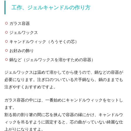
工作、ジェルキャンドルの作り方
洗濯は洗剤無しでも大丈夫？洗剤無し
で洗うときのコツやポイント
ガラス容器
洗濯物を洗剤無しで洗っても大丈夫なのでしょう
ジェルワックス
か？赤ちゃんの服を洗濯するときには、洗剤を使
ったほうがい...
キャンドルウィック（ろうそくの芯）
お好みの飾り
鍋など（ジェルワックスを溶かすための容器）
ジェルワックスは温めて溶かしてから使うので、鍋などの容器が
必要になります。注ぎ口のついている片手鍋なら、鍋のままでも
注ぎやすくおすすめですよ。
ガラス容器の中には、一番始めにキャンドルウィックをセットし
ます。
割る前の割り箸の間に芯を挟んで容器の縁にかけ、キャンドルウ
ィックを吊るすように固定すると、芯の曲がっていない綺麗な仕
上がりになりますよ。