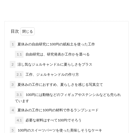
性は大丈夫？...
高校の卒業式に親は出席する？親の出
目次
席と服装・持ち物と注意点
1
夏休みの自由研究に100均の紙粘土を使った工作
お子さんの高校の卒業式に親が出席するものなの
1.1
自由研究は、研究発表か工作かを選べる
か、出席しようか悩んでいる人もいるのではない
でしょうか。...
2
涼し気なジェルキャンドルに夏らしさをプラス
2.1
工作、ジェルキャンドルの作り方
3
夏休みの工作におすすめ、夏らしさを感じる写真立て
魚の下処理はスーパーの調理サービス
を利用！便利サービスを活用
3.1
100均には動物などのフィギュアやステンシルなども売られ
ています
魚を一匹まるごと購入したいけど、自分で下処理
4
夏休みの工作に100均の材料で作るランプシェード
が出来ない！料理初心者で魚の捌き方がわからな
い・・・。こ...
4.1
必要な材料はすべて100均でそろう
5
100均のスイーツパーツを使った美味しそうなケーキ