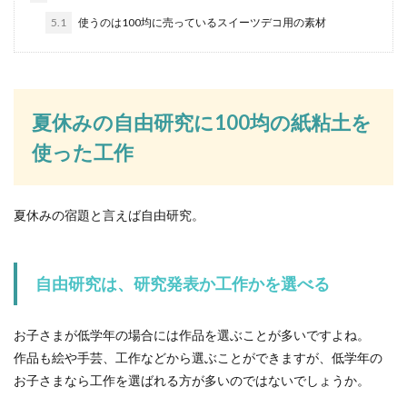
5.1
使うのは100均に売っているスイーツデコ用の素材
オリンピック開催地が東京に決定した
理由と経済効果について解説
2020年のオリンピックが東京に決定したことで、
日本でオリンピックが観れると誰もが喜んだので
夏休みの自由研究に100均の紙粘土を
はないで...
使った工作
テレビの中継に時間差が生じる理由！
夏休みの宿題と言えば自由研究。
ラジオはテレビより早い
テレビの中継を見ていると、放送中の音声に時間
自由研究は、研究発表か工作かを選べる
差が生じていることもあります。特に、国際中継
では、時間差...
お子さまが低学年の場合には作品を選ぶことが多いですよね。
作品も絵や手芸、工作などから選ぶことができますが、低学年の
お子さまなら工作を選ばれる方が多いのではないでしょうか。
ダブルベッドでの布団の取り合い問題
を解決する方法