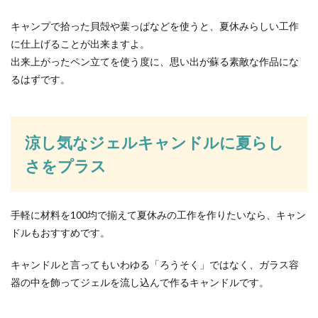
ーく...
キャンプで拾った貝殻や葉っぱなどを使うと、夏休みらしい工作
に仕上げることが出来ますよ。
出来上がったペン立てを使う度に、思い出が蘇る素敵な作品にな
ポケットポーチの作り方！100均の材
るはずです。
料を使った簡単な作り方
小学生や幼稚園の女子に人気のポケットポーチ。
ポケットのない洋服のときでもハンカチやティッ
涼し気なジェルキャンドルに夏らし
シュを持ち歩...
さをプラス
シンクのスポンジラックは撤去すると
手軽に材料を100均で揃えて夏休みの工作を作りたいなら、キャン
掃除がしやすい
ドルもおすすめです。
シンクのスポンジラックを撤去すると、掃除がし
キャンドルと言ってもいわゆる「ろうそく」ではなく、ガラス容
やすくなりラックのヌメヌメから解放されます！
とは...
器の中を飾ってジェルを流し込んで作るキャンドルです。