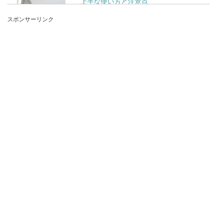
上手な使い方と注意点
スポンサーリンク
アイロンのかけ方はスチームをうまく活用するこ
とでより満足のいく仕上がりになります。スチー
ムを使えば素...
見た目がそっくり？ブリ、カンパチ、
ヒラマサの見分け方とは
ブリとカンパチ、ヒラマサを見比べたことありま
すか？どれも違う魚なのに、その見た目はそっく
りなんです。...
ブレーキを踏むとなるキーキー音の原
因と対策について
ブレーキを踏むとキーキー音が気になる時ありま
すよね。ブレーキから音がしていると思うと安全