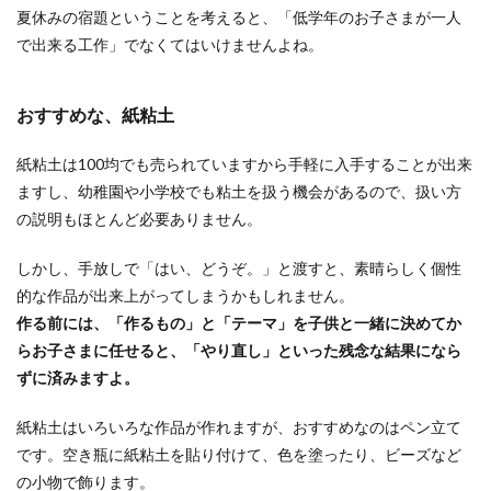
夏休みの宿題ということを考えると、「低学年のお子さまが一人
ダブルベッドで寝ていると、気がつくと布団がど
で出来る工作」でなくてはいけませんよね。
ちらかの方に偏っていたり、布団の取り合いにな
ることってあ...
おすすめな、紙粘土
紙粘土は100均でも売られていますから手軽に入手することが出来
出先で取りたい！今あるもので出来る
ますし、幼稚園や小学校でも粘土を扱う機会があるので、扱い方
商品タグの取り方
の説明もほとんど必要ありません。
購入したものをすぐに使いたい時、商品タグの取
しかし、手放しで「はい、どうぞ。」と渡すと、素晴らしく個性
り方に困りませんか？力いっぱい引きちぎる方法
的な作品が出来上がってしまうかもしれません。
もありますが...
作る前には、「作るもの」と「テーマ」を子供と一緒に決めてか
らお子さまに任せると、「やり直し」といった残念な結果になら
ずに済みますよ。
子育てはイライラとの戦い！怒鳴るの
はダメだけど…
紙粘土はいろいろな作品が作れますが、おすすめなのはペン立て
です。空き瓶に紙粘土を貼り付けて、色を塗ったり、ビーズなど
子育てはイライラの連続！『怒りの感情が湧いて
の小物で飾ります。
出たら、深呼吸して』なんていうアドバイス、よ