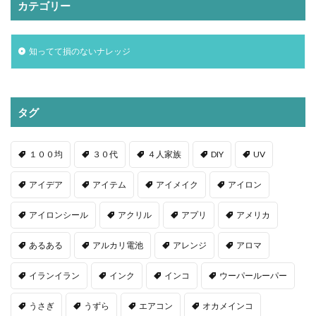
カテゴリー
知ってて損のないナレッジ
タグ
１００均
３０代
４人家族
DIY
UV
アイデア
アイテム
アイメイク
アイロン
アイロンシール
アクリル
アプリ
アメリカ
あるある
アルカリ電池
アレンジ
アロマ
イランイラン
インク
インコ
ウーパールーパー
うさぎ
うずら
エアコン
オカメインコ