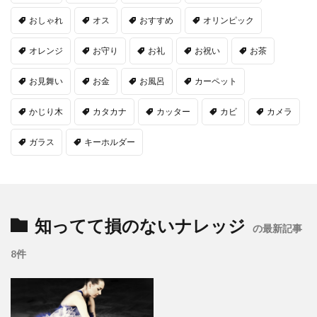
おしゃれ
オス
おすすめ
オリンピック
オレンジ
お守り
お礼
お祝い
お茶
お見舞い
お金
お風呂
カーペット
かじり木
カタカナ
カッター
カビ
カメラ
ガラス
キーホルダー
知ってて損のないナレッジ
の最新記事
8件