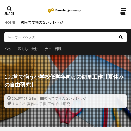
HOME
知ってて損のないナレッジ
ペット
暮らし
受験
マナー
料理
100均で揃う小学校低学年向けの簡単工作【夏休み
の自由研究】
2019年9月24日
知ってて損のないナレッジ
１００均
,
夏休み
,
子供
,
工作
,
自由研究