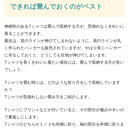
できれば畳んでおくのがベスト
大学を退学後に選べる進路！再入学・
就職・専門学校について解説
伸縮性のあるTシャツは畳んで収納する方が、型崩れなくきれいに
大学を中退した後に自分のこれからの進路につい
着ることができます。
て考えてみた時、大学に再入学するか就職するか
という選択肢...
最近は、首のラインが伸びてしまわないように、肩のラインが丸
く作られたハンガーも販売されていますが、やはり長くハンガー
に吊るしておくと、どうしても生地が伸びてしまいます。
Tシャツを長くきれいに着たい場合には、畳んで収納する方が良い
でしょう。
Tシャツを畳む時には、どのような折り方をして収納しています
か？
Tシャツが型崩れしない畳み方をご紹介します。
Tシャツにプリントなどが付いていると、その部分が傷みやすいの
で裏返しにします。
Tシャツのどちらか１／３を内側に折り、袖の部分を外側に折りま