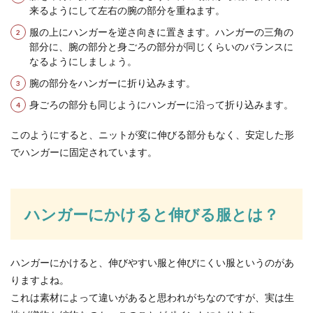
来るようにして左右の腕の部分を重ねます。
フラダンスのハンドモーションのコツは、意識す
服の上にハンガーを逆さ向きに置きます。ハンガーの三角の
るべきポイントを掴んで練習すれば初心者でも上
部分に、腕の部分と身ごろの部分が同じくらいのバランスに
達できます。...
なるようにしましょう。
腕の部分をハンガーに折り込みます。
身ごろの部分も同じようにハンガーに沿って折り込みます。
ピアノの中古の相場とは？中古ピアノ
を買うときのポイント
このようにすると、ニットが変に伸びる部分もなく、安定した形
でハンガーに固定されています。
中古ピアノの相場はどのくらいなのでしょうか？
新品のピアノとはどのくらいの差があるのか気に
なりますよね...
ハンガーにかけると伸びる服とは？
自転車を売りたいときには防犯登録を
取り消すべき？その方法とは
ハンガーにかけると、伸びやすい服と伸びにくい服というのがあ
りますよね。
自転車を売りたいけれど、買ったときに防犯登録
これは素材によって違いがあると思われがちなのですが、実は生
したものはどうなるのでしょうか？自分で防犯登