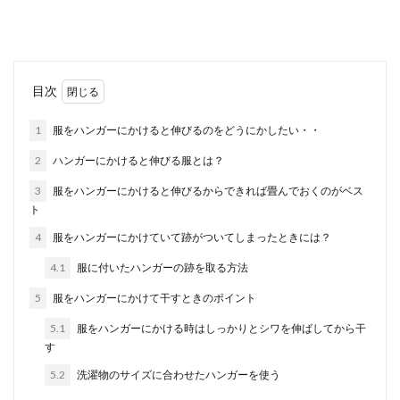
ればなりませ...
バイクの洗車はガソリンスタンドでも
目次
できるのかを調査
1
服をハンガーにかけると伸びるのをどうにかしたい・・
バイクの汚れが目立つからと洗車を考えても、家
2
ハンガーにかけると伸びる服とは？
に洗車スペースがない場合もあります。車と同様
にガソリンス...
3
服をハンガーにかけると伸びるからできれば畳んでおくのがベス
ト
4
服をハンガーにかけていて跡がついてしまったときには？
給与明細の保管期間は個人でどのくら
4.1
服に付いたハンガーの跡を取る方法
い？保管方法とポイント
5
服をハンガーにかけて干すときのポイント
会社から給与明細をもらってすぐに捨てていませ
5.1
服をハンガーにかける時はしっかりとシワを伸ばしてから干
んか？給与明細を何年も放置して捨てどきに困っ
す
てい...
5.2
洗濯物のサイズに合わせたハンガーを使う