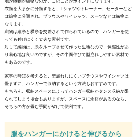
地が織物か編物なのか、このことがポイントになります。
録を...
衣類を大まかに分類すると、Tシャツやトレーナー、セーターなど
は編物に分類され、ブラウスやワイシャツ、スーツなどは織物に
なります。
ストレートのボブをアレンジするなら
織物は縦糸と横糸を交差されて作られているので、ハンガーを使
こんな髪型
っても伸びにくく丈夫な素材です。
対して編物は、糸をループさせて作った生地なので、伸縮性があ
女の子らしくて可愛いストレートのボブは人気の
り着心地は良いのですが、その半面伸びて型崩れしやすい素材で
ある髪型のひとつですよね。そのままでも充分可
愛らしい...
もあるのです。
家事の時短を考えると、型崩れしにくいブラウスやワイシャツは
畳まずに、ハンガーで収納するという方法もおすすめです。
氷をキレイな透明に！家庭の冷凍庫で
もちろん、収納スペースによってハンガー収納かタンス収納か限
できる透明な氷の作り方
られてしまう場合もありますが、スペースに余裕があるのなら、
そちらの方が畳む手間が省けて便利です。
家の冷凍庫で透明の氷を作りたいと思っても、ど
うしても白っぽくなってしまって売っているよう
なキレイに透...
服をハンガーにかけると伸びるから