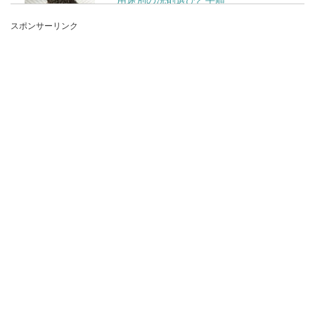
スポンサーリンク
お子さんの通園や通学、職場へのマイボトル持参
などでステンレスの水筒にお茶を入れて持ち運ぶ
機会は多いで...
酔っ払いが電車にて迷惑な時の対処法
とは？一番は逃げること
酔っ払いが電車にいて迷惑に思ったこと、誰しも
一度はあるのでは？もし酔っ払いに遭遇して、迷
惑行...
側転のコツを子供に教えるには？子供
も理解しやすい指導方法
側転にはコツがありますが、側転を子供に教える
時には子供でも理解しやすいような指導をしなけ