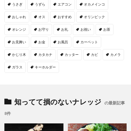
うさぎ
うずら
エアコン
オカメインコ
おしゃれ
オス
おすすめ
オリンピック
オレンジ
お守り
お礼
お祝い
お茶
お見舞い
お金
お風呂
カーペット
かじり木
カタカナ
カッター
カビ
カメラ
ガラス
キーホルダー
知ってて損のないナレッジ
の最新記事
8件