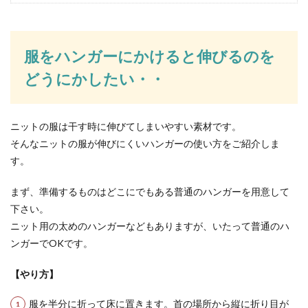
習字の下敷きの洗い方は？素材によっ
て違う下敷きのお手入れ方法
服をハンガーにかけると伸びるのを
習字の下敷きが汚れてしまったら、洗ってキレイ
どうにかしたい・・
にしたいと思いますよね。でも、どんなふうに洗
うのが正しい...
ニットの服は干す時に伸びてしまいやすい素材です。
そんなニットの服が伸びにくいハンガーの使い方をご紹介しま
部屋の湿度は何％が理想？乾燥対策や
す。
湿気対策をご紹介
まず、準備するものはどこにでもある普通のハンガーを用意して
部屋を理想的な湿度に保つにはどんな工夫をした
下さい。
らいいのでしょうか？そもそも、湿度は何パーセ
ニット用の太めのハンガーなどもありますが、いたって普通のハ
ント...
ンガーでOKです。
【やり方】
フラのハンドモーションのコツ！美し
く見せる上達のポイント
服を半分に折って床に置きます。首の場所から縦に折り目が