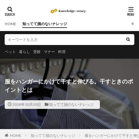
HOME
知ってて損のないナレッジ
ペット
暮らし
受験
マナー
料理
服をハンガーにかけて干すと伸びる。干すときのポ
イントとは
2018年10月20日
知ってて損のないナレッジ
HOME
知ってて損のないナレッジ
服をハンガーにかけて干すと伸