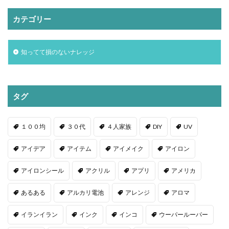
カテゴリー
知ってて損のないナレッジ
タグ
１００均
３０代
４人家族
DIY
UV
アイデア
アイテム
アイメイク
アイロン
アイロンシール
アクリル
アプリ
アメリカ
あるある
アルカリ電池
アレンジ
アロマ
イランイラン
インク
インコ
ウーパールーパー