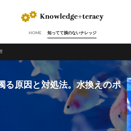
HOME
知ってて損のないナレッジ
理
濁る原因と対処法。水換えのポ