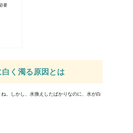
缶の酸味が気になる！酸味を和らげる調味料
必要
トマト缶を使う方も多いと思います。酸味がきいてさわやかなカレ
なコツや酷い汚れの対処法と清潔を保つ工夫
忘れていると蛇口が白くなってしまったり、黒くなってしまうこと
に白く濁る原因とは
よね。しかし、水換えしたばかりなのに、水が白
たまま乗って事故になるケースは急増！
生活に欠かせないという人もいるでしょう。その一方で自転車によ