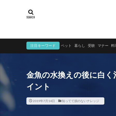
注目キーワード
ペット
暮らし
受験
マナー
料
金魚の水換えの後に白く
イント
2019年7月14日
知ってて損のないナレッジ