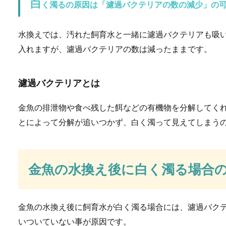
白
く濁るの原因は「濾過バクテリアの数の減少」の
ハムスターのお散歩は
水換えでは、汚れた飼育水と一緒に濾過バクテリアも吸
ハムスターをゲージから出し
入れますが、濾過バクテリアの数は減ったままです。
のです。...
濾過バクテリアとは
スニーカーのソールの
金魚の排泄物や食べ残した餌などの有機物を分解してく
とによって分解が追いつかず、白く濁って見えてしまう
スニーカーって気がつくと汚
は、特に...
金魚の水換え後に白く濁る場合
服のイヤな臭いは熱湯
金魚の水換え後に飼育水が白く濁る場合には、濾過バク
服やタオルを洗濯したのに、
干しをした...
いついていない事が原因です。