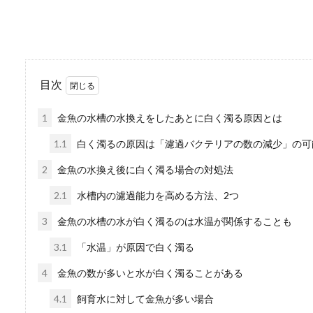
家庭菜園で栽培している大葉
硬くなってしま...
目次
服の毛玉を取る方法！
1
金魚の水槽の水換えをしたあとに白く濁る原因とは
お気に入りのニットや毎日着
に袖の部分...
1.1
白く濁るの原因は「濾過バクテリアの数の減少」の可
2
金魚の水換え後に白く濁る場合の対処法
2.1
水槽内の濾過能力を高める方法、2つ
水槽の外部フィルター
3
金魚の水槽の水が白く濁るのは水温が関係することも
初めて熱帯魚を飼った人は、
3.1
「水温」が原因で白く濁る
しょうか。...
4
金魚の数が多いと水が白く濁ることがある
4.1
飼育水に対して金魚が多い場合