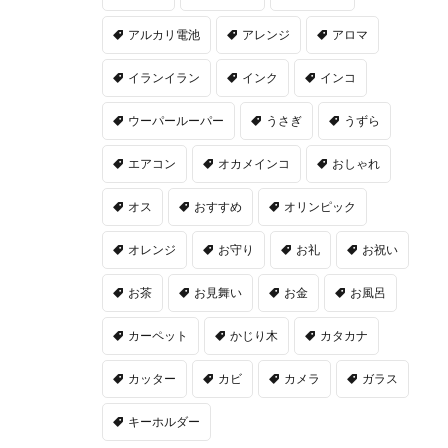
アルカリ電池
アレンジ
アロマ
イランイラン
インク
インコ
ウーパールーパー
うさぎ
うずら
エアコン
オカメインコ
おしゃれ
オス
おすすめ
オリンピック
オレンジ
お守り
お礼
お祝い
お茶
お見舞い
お金
お風呂
カーペット
かじり木
カタカナ
カッター
カビ
カメラ
ガラス
キーホルダー