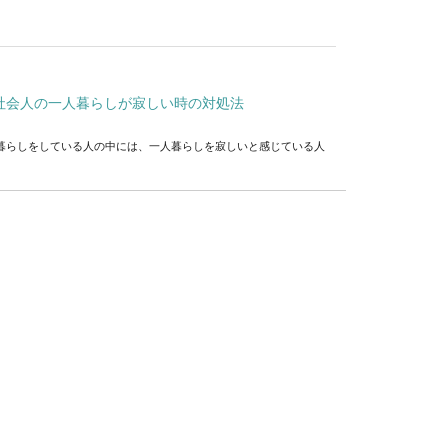
社会人の一人暮らしが寂しい時の対処法
暮らしをしている人の中には、一人暮らしを寂しいと感じている人
内定への影響や卒業のためにできること
取り消しになってしまうのか不安なあなた。せっかく厳しい就活を
！硬くなる原因と対策・大葉の上手な育て方