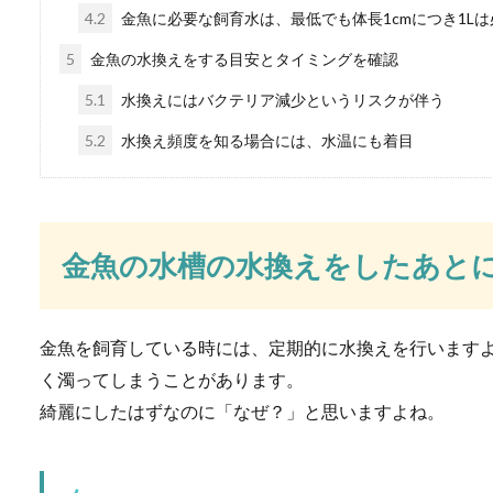
カレーに入れたトマト
4.2
金魚に必要な飼育水は、最低でも体長1cmにつき1Lは
5
金魚の水換えをする目安とタイミングを確認
ご家庭でカレーを作る時に、
ーにな...
5.1
水換えにはバクテリア減少というリスクが伴う
5.2
水換え頻度を知る場合には、水温にも着目
水道の蛇口掃除の簡単
水道の蛇口の掃除はうっかり
金魚の水槽の水換えをしたあと
があります。こ...
金魚を飼育している時には、定期的に水換えを行います
自転車にイヤホンをし
く濁ってしまうことがあります。
綺麗にしたはずなのに「なぜ？」と思いますよね。
自転車は通学や通勤や日々の
る事故...