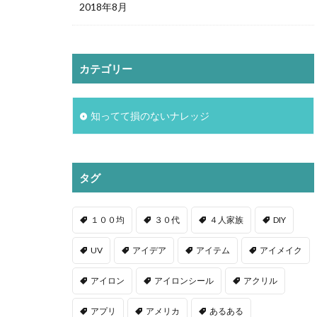
2018年8月
カテゴリー
知ってて損のないナレッジ
タグ
１００均
３０代
４人家族
DIY
UV
アイデア
アイテム
アイメイク
アイロン
アイロンシール
アクリル
アプリ
アメリカ
あるある