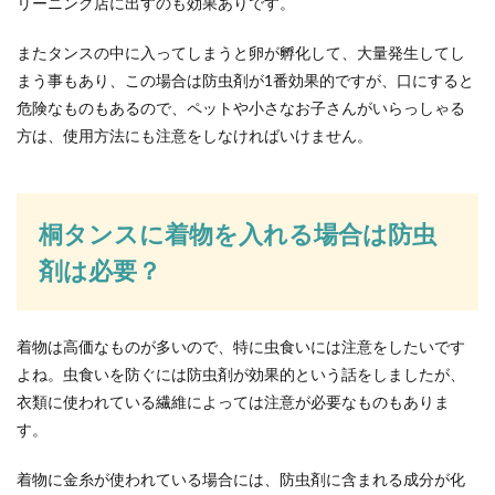
リーニング店に出すのも効果ありです。
室内で飼育している飼い猫が注意していても窓や
玄関を開けた瞬間に脱走してしまい探し回ったと
またタンスの中に入ってしまうと卵が孵化して、大量発生してし
いう経験はあ...
まう事もあり、この場合は防虫剤が1番効果的ですが、口にすると
危険なものもあるので、ペットや小さなお子さんがいらっしゃる
方は、使用方法にも注意をしなければいけません。
バラの花びらを長く楽しみたい！茶色
く枯らさずに花を生ける方法
バラの切り花を部屋に飾り、美しい花びらを楽し
桐タンスに着物を入れる場合は防虫
みたいと考えている人の中には、なるべく花を長
剤は必要？
持ちさせたい...
着物は高価なものが多いので、特に虫食いには注意をしたいです
子供が泣くとイライラ！その理由とう
よね。虫食いを防ぐには防虫剤が効果的という話をしましたが、
まく乗り切る対処法
衣類に使われている繊維によっては注意が必要なものもありま
す。
可愛くて仕方のない自分の子供。だけどそんな子
供が泣いてぐずると、イライラしてしまうお母さ
着物に金糸が使われている場合には、防虫剤に含まれる成分が化
んはたくさん...