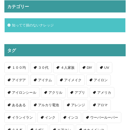
カテゴリー
知ってて損のないナレッジ
タグ
１００均
３０代
４人家族
DIY
UV
アイデア
アイテム
アイメイク
アイロン
アイロンシール
アクリル
アプリ
アメリカ
あるある
アルカリ電池
アレンジ
アロマ
イランイラン
インク
インコ
ウーパールーパー
うさぎ
うずら
エアコン
オカメインコ