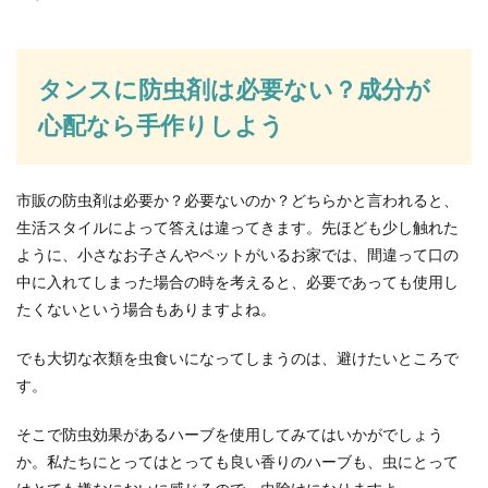
家で写真をプリントするのは、気軽だ
けど意外に高い
デジカメのようなデータ方式ではなく、フィルム
タンスに防虫剤は必要ない？成分が
を使った写真撮影が当たり前だった時は、お店に
心配なら手作りしよう
行って現像し...
市販の防虫剤は必要か？必要ないのか？どちらかと言われると、
生活スタイルによって答えは違ってきます。先ほども少し触れた
ように、小さなお子さんやペットがいるお家では、間違って口の
中に入れてしまった場合の時を考えると、必要であっても使用し
たくないという場合もありますよね。
でも大切な衣類を虫食いになってしまうのは、避けたいところで
す。
そこで防虫効果があるハーブを使用してみてはいかがでしょう
か。私たちにとってはとっても良い香りのハーブも、虫にとって