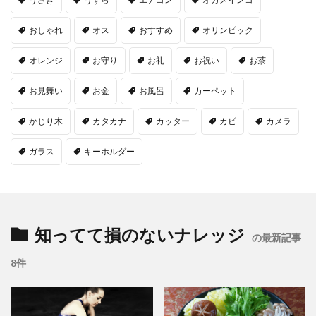
おしゃれ
オス
おすすめ
オリンピック
オレンジ
お守り
お礼
お祝い
お茶
お見舞い
お金
お風呂
カーペット
かじり木
カタカナ
カッター
カビ
カメラ
ガラス
キーホルダー
知ってて損のないナレッジ
の最新記事
8件