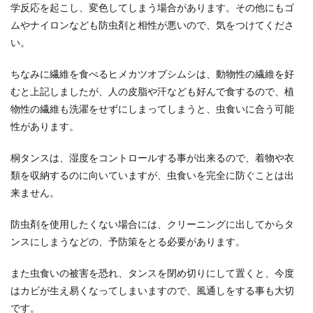
学反応を起こし、変色してしまう場合があります。その他にもゴ
ムやナイロンなども防虫剤と相性が悪いので、気をつけてくださ
い。
犬が靴下を履いたら歩き方がぎこちな
い様子と靴下のメリット
ちなみに繊維を食べるヒメカツオブシムシは、動物性の繊維を好
むと上記しましたが、人の皮脂や汗なども好んで食するので、植
犬に洋服を着用させてお散歩をしている姿は良く
物性の繊維も洗濯をせずにしまってしまうと、虫食いに合う可能
見かけますが、犬に靴下を履かせている姿をみた
ことはあるで...
性があります。
桐タンスは、湿度をコントロールする事が出来るので、着物や衣
類を収納するのに向いていますが、虫食いを完全に防ぐことは出
一人暮らしの貯金事情と毎月しっかり
来ません。
貯金をするコツ
防虫剤を使用したくない場合には、クリーニングに出してからタ
「一人暮らしをして毎月しっかり貯金するなんて
ンスにしまうなどの、予防策をとる必要があります。
無理」と諦めていませんか？1人暮らしでも家計
をしっか...
また虫食いの被害を恐れ、タンスを閉め切りにして置くと、今度
はカビが生え易くなってしまいますので、風通しをする事も大切
です。