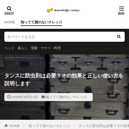
HOME
知ってて損のないナレッジ
ペット
暮らし
受験
マナー
料理
タンスに防虫剤は必要？その効果と正しい使い方を
説明します
2018年10月21日
知ってて損のないナレッジ
HOME
知ってて損のないナレッジ
タンスに防虫剤は必要？その効