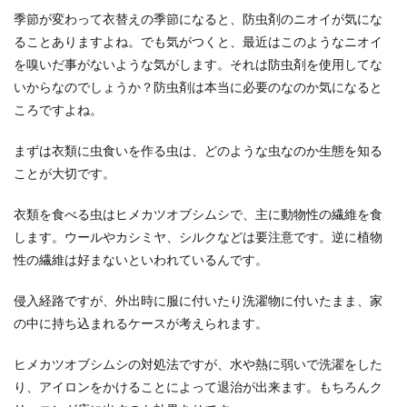
アイデアの商品化を企業に提案する準
季節が変わって衣替えの季節になると、防虫剤のニオイが気にな
備と商品化される道のり
ることありますよね。でも気がつくと、最近はこのようなニオイ
を嗅いだ事がないような気がします。それは防虫剤を使用してな
アイデアの商品化を企業に売り込みたいと思った
いからなのでしょうか？防虫剤は本当に必要のなのか気になると
ことはありませんか？発想力が豊かで次々とアイ
デアが浮...
ころですよね。
まずは衣類に虫食いを作る虫は、どのような虫なのか生態を知る
ことが大切です。
力士の体の筋肉と脂肪の関係。２つの
体型の特徴と力士の稽古
衣類を食べる虫はヒメカツオブシムシで、主に動物性の繊維を食
します。ウールやカシミヤ、シルクなどは要注意です。逆に植物
力士の方は皆さん大きい、体格がいいというイメ
性の繊維は好まないといわれているんです。
ージが定番ですがその体についているのは脂肪と
思いがちでは...
侵入経路ですが、外出時に服に付いたり洗濯物に付いたまま、家
の中に持ち込まれるケースが考えられます。
飼い猫が危険だらけの外の世界へ脱
ヒメカツオブシムシの対処法ですが、水や熱に弱いで洗濯をした
走！その理由や防止策について
り、アイロンをかけることによって退治が出来ます。もちろんク