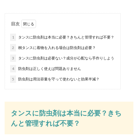
キッズ向け簡単に作れて可愛らしいヘ
目次
アゴムの作り方
1
タンスに防虫剤は本当に必要？きちんと管理すれば不要？
お子様用のヘアゴムはいろいろと可愛いものがあ
2
桐タンスに着物を入れる場合は防虫剤は必要？
って、幼稚園や保育園に毎日違うものを付けてい
きたいと言う...
3
タンスに防虫剤は必要ない？成分が心配なら手作りしよう
4
防虫剤は正しく使えば問題ありません
5
防虫剤は用法容量を守って使わないと効果半減？
雑誌の付録がコスメポーチだった！こ
れは買うしかない
一昔前は雑誌の付録といえば、子供向けの紙細工
が出来るものが当たり前でしたが、今では付録に
タンスに防虫剤は本当に必要？きち
カバンやリッ...
んと管理すれば不要？