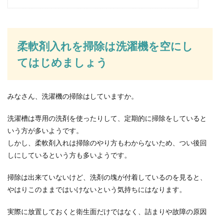
貯金をするコツ
「一人暮らしをして毎月しっかり貯金するなんて
無理」と諦めていませんか？1人暮らしでも家計
柔軟剤入れを掃除は洗濯機を空にし
をしっか...
てはじめましょう
トイレのコンセントの位置は失敗しな
みなさん、洗濯機の掃除はしていますか。
いようにしっかり考えよう！
洗濯槽は専用の洗剤を使ったりして、定期的に掃除をしていると
日本のトイレといえば温水洗浄便座が当たり前の
いう方が多いようです。
ようになってきていますが、使用するためにはコ
しかし、柔軟剤入れは掃除のやり方もわからないため、つい後回
ンセントが必...
しにしているという方も多いようです。
掃除は出来ていないけど、洗剤の塊が付着しているのを見ると、
自転車通勤で会社まで20kmだと何分か
やはりこのままではいけないという気持ちにはなります。
かる？自転車別に解説
実際に放置しておくと衛生面だけではなく、詰まりや故障の原因
都会に住んでいると、満員電車での通勤がイヤに