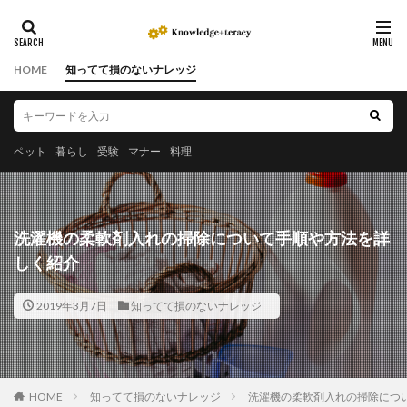
HOME
知ってて損のないナレッジ
ペット
暮らし
受験
マナー
料理
洗濯機の柔軟剤入れの掃除について手順や方法を詳
しく紹介
2019年3月7日
知ってて損のないナレッジ
HOME
知ってて損のないナレッジ
洗濯機の柔軟剤入れの掃除につ