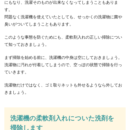
にもなり、洗濯そのものが出来なくなってしまうこともありま
なりますよね。そんな時に考えるのが自転車通
す。
勤。交...
問題なく洗濯機を使えていたとしても、せっかくの洗濯物に菌や
臭いがついてしまうこともあります。
衣類の臭いを煮沸で効果的に取るコツ
このような事態を防ぐためにも、柔軟剤入れの正しい掃除につい
と効果や注意したいポイント
て知っておきましょう。
気になる衣類の生乾きなどの臭いは煮沸によって
まず掃除を始める前に、洗濯機の中身は空にしておきましょう。
効果的に取ることができます。ただし、衣類の臭
洗濯物に汚れが付着してしまうので、空っぽの状態で掃除を行っ
いを...
ていきます。
洗濯物だけではなく、ゴミ取りネットも外せるようなら外してお
乾燥剤の石灰は捨てずに再利用！乾燥
きましょう。
剤のエコな活用方法
お菓子や海苔に入っている乾燥剤はそのままゴミ
箱に捨てるという方がほとんどだと思います。し
洗濯機の柔軟剤入れについた洗剤を
かし、こ...
掃除します