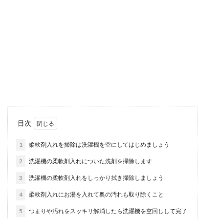
東京タワーとスカイツリー、観光する
ならどっちがおすすめ
東京観光、東京デートで行きたい場所と言えば東
京タワーとスカイツリー！しかし、どちらかひと
つを選ぶなら...
小学校の先生へ心をこめたメッセージ
目次
カードを贈りましょう
1
柔軟剤入れを掃除は洗濯機を空にしてはじめましょう
小学校を卒業する時、お世話になった先生にメッ
2
洗濯機の柔軟剤入れについた洗剤を掃除します
セージカードを贈りたいと思っても、どんなこと
を書いていい...
3
洗濯機の柔軟剤入れをしっかり拭き掃除しましょう
4
柔軟剤入れにお湯を入れて奥の汚れも取り除くこと
5
つまりや汚れをスッキリ解消したら洗濯機を空回しして完了
一人暮らしの貯金事情と毎月しっかり