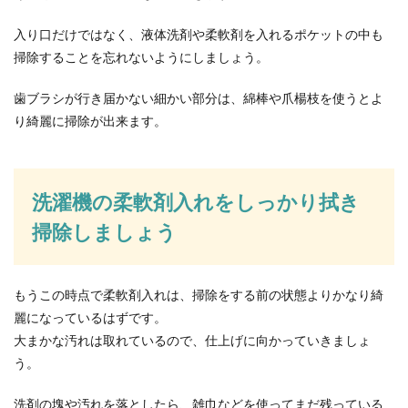
らげる方法や心構えと注意点
入り口だけではなく、液体洗剤や柔軟剤を入れるポケットの中も
教習所の実技を初めて受けるのはとても緊張する
掃除することを忘れないようにしましょう。
ものです。本当に車なんて運転できるのだろうか
と不安に...
歯ブラシが行き届かない細かい部分は、綿棒や爪楊枝を使うとよ
り綺麗に掃除が出来ます。
ＦＦ車での雪道の走り方のポイントを
徹底解説します！
洗濯機の柔軟剤入れをしっかり拭き
北海道などのように雪が降る地域に住んでいる人
掃除しましょう
であれば雪道の運転も慣れているでしょうが、そ
うじゃない人...
もうこの時点で柔軟剤入れは、掃除をする前の状態よりかなり綺
麗になっているはずです。
大まかな汚れは取れているので、仕上げに向かっていきましょ
う。
洗剤の塊や汚れを落としたら、雑巾などを使ってまだ残っている