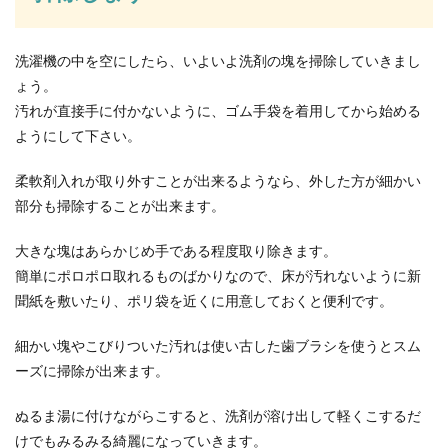
ゴミ箱のおしゃれな収納アイデア～手
洗濯機の中を空にしたら、いよいよ洗剤の塊を掃除していきまし
軽なＤＩＹと簡単カバー方法
ょう。
汚れが直接手に付かないように、ゴム手袋を着用してから始める
お部屋をおしゃれなインテリアにしても、気にな
ようにして下さい。
るのが生活感丸出しのゴミ箱です。お客様の目の
つか...
柔軟剤入れが取り外すことが出来るようなら、外した方が細かい
部分も掃除することが出来ます。
イタリア語とフランス語の難易度は？
大きな塊はあらかじめ手である程度取り除きます。
選ぶならどっち
簡単にポロポロ取れるものばかりなので、床が汚れないように新
聞紙を敷いたり、ポリ袋を近くに用意しておくと便利です。
第二外国語を選択する際に、イタリア語とフラン
ス語で悩んでしまうことがあるでしょう。 どちら
細かい塊やこびりついた汚れは使い古した歯ブラシを使うとスム
を...
ーズに掃除が出来ます。
ぬるま湯に付けながらこすると、洗剤が溶け出して軽くこするだ
教習所の実技を初めて受ける不安を和
けでもみるみる綺麗になっていきます。