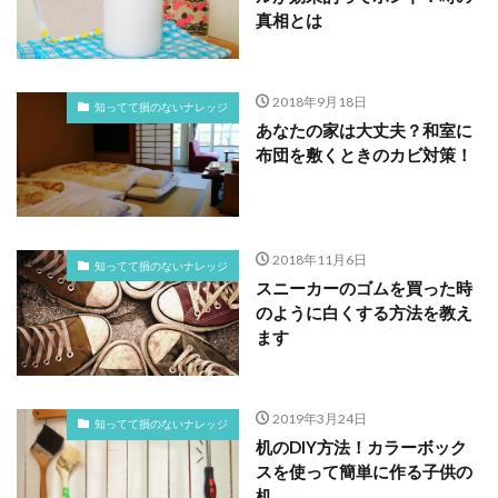
真相とは
2018年9月18日
知ってて損のないナレッジ
あなたの家は大丈夫？和室に
布団を敷くときのカビ対策！
2018年11月6日
知ってて損のないナレッジ
スニーカーのゴムを買った時
のように白くする方法を教え
ます
2019年3月24日
知ってて損のないナレッジ
机のDIY方法！カラーボック
スを使って簡単に作る子供の
机