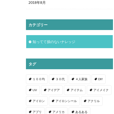
2018年8月
カテゴリー
知ってて損のないナレッジ
タグ
１００均
３０代
４人家族
DIY
UV
アイデア
アイテム
アイメイク
アイロン
アイロンシール
アクリル
アプリ
アメリカ
あるある