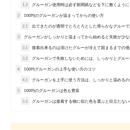
1.2
グルーガン使用時は必ず新聞紙などを下に敷くように
2
100均のグルーガンが温まってからの使い方
鉄のフライパンのメリ
2.1
出てきたのが透明でとろとろとした滑らかなグルーで
鉄フライパンを購入しようか
3
グルーガンがしっかりと温まってから始めると失敗が少な
のか知りたい人...
3.1
接着出来るのは溶けたグルーが冷えて固まるまでの僅
3.2
グルーガンで失敗しないためには、しっかりとグルー
駐車禁止の罰金を払わ
4
100均グルーガンの上手な使い方のコツ
4.1
グルーガンを上手に使う方法は、しっかりと温めるの
駐車禁止の違反によって罰金
払わな...
5
100均のグルーガンは色も豊富
5.1
グルーガンは接着する物に似た色を選ぶと目立たない
大学の卒業式に出ない
大学の卒業式に出ないってア