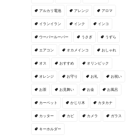
アルカリ電池
アレンジ
アロマ
イランイラン
インク
インコ
ウーパールーパー
うさぎ
うずら
エアコン
オカメインコ
おしゃれ
オス
おすすめ
オリンピック
オレンジ
お守り
お礼
お祝い
お茶
お見舞い
お金
お風呂
カーペット
かじり木
カタカナ
カッター
カビ
カメラ
ガラス
キーホルダー