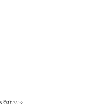
行為？餌やりが迷惑行為になる実際の理由
を見かけた事がある人もいますよね。野良猫への餌やりを迷惑だと
は何にもらう？サインのもらい方講座
インをもらいたい！でもいったい何にもらうといいのだろう…大事
0均で揃う手軽な材料と可愛いパーツ
リーをハンドメイドで作る方も多いですが、いろいろと材料を揃え
も呼ばれている