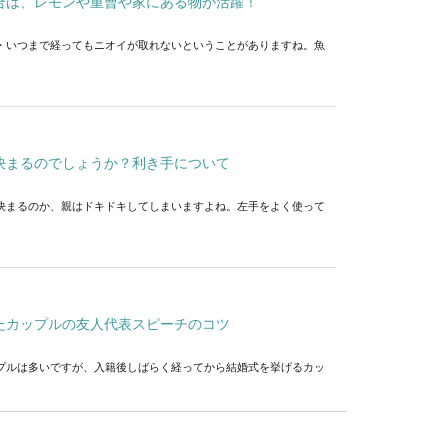
合は、レモンや重曹や家にある物が活躍！
・いつまで経ってもニオイが取れないということがありますね。魚
決まるのでしょうか？利き手について
決まるのか、親はドキドキしてしまいますよね。左手をよく使って
たカップルの友人代表スピーチのコツ
プルは多いですが、入籍後しばらく経ってから結婚式を挙げるカッ