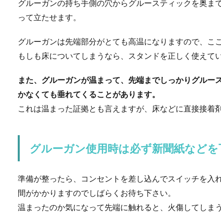
グルーガンの持ち手側の穴からグルースティックを奥ま
アパートへ引っ越しをして、
って立たせます。
的なイメージで...
グルーガンは先端部分がとても高温になりますので、こ
もしも床についてしまうなら、スタンドを正しく使えて
猫の写真 なぜへたく
また、グルーガンが温まって、先端までしっかりグルー
猫の写真を撮すにはちょっと
かなくても垂れてくることがあります。
まるそ...
これは温まった証拠とも言えますが、床などに直接接着
グルーガン使用時は必ず新聞紙などを
ストレートのボブにし
今はパーマをかけていても、
準備が整ったら、コンセントを差し込んでスイッチを入
の多いのではな...
間がかかりますのでしばらくお待ち下さい。
温まったのか気になって先端に触れると、火傷してしま