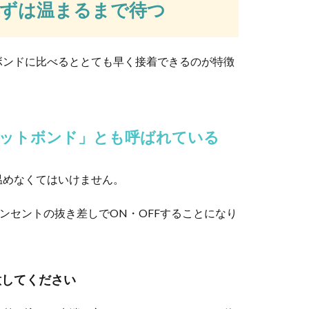
まずは温まるまで待つ
ボンドに比べるととても早く接着できるのが特徴
！受粉の方法と栽培する時の注意点を解説
している時、虫がいない時はどうやって受粉をさせたらいいか困り
ットボンド」とも呼ばれている
温めなくてはいけません。
おしゃれ？良い部屋の作り方
ンセントの抜き差しでON・OFFすることになり
借りて一人暮らしを始めたという人は数多くいるでしょう。しか
意してください
挨拶はしない方が安心なパターンもあり