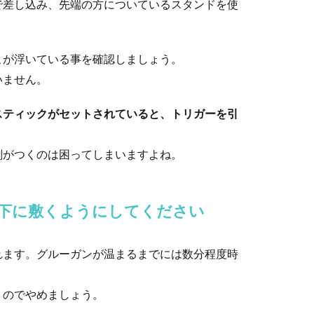
で差し込み、先端の方についているスタンドを使
作業が一段落したら、次は周りのお部屋に挨拶周りというのが一般
こが浮いている事を確認しましょう。
いません。
そにしか撮せないのか？上手く撮るコツとは
スティックがセットされていると、トリガーを引
したコツが必要となります。猫ちゃんはかわいいのに、レンズに収
剤がつくのは困ってしまいますよね。
下に敷くようにしてください
たい人のためのおすすめショートボブ
季節が変わるとストレートにしたい、ボブにしてみたいと思う女性
れます。グルーガンが温まるまでには数分程度時
うのでやめましょう。