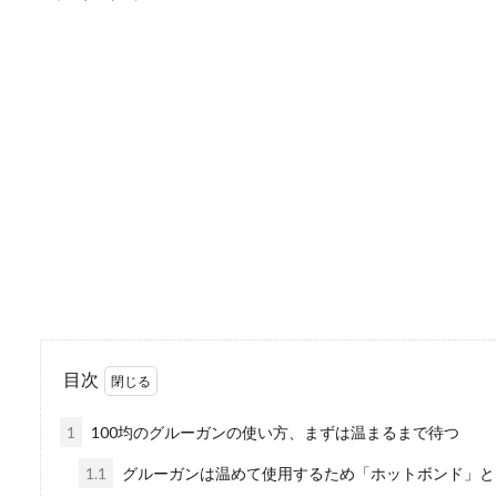
野良猫の餌やりは迷惑
野良猫に餌やりをしている人
感じている人も...
サッカー選手のサイン
お目当てのサッカー選手のサ
にしたいサイン...
目次
UVレジンに使える10
1
100均のグルーガンの使い方、まずは温まるまで待つ
UVレジンを使ったアクセサ
ると、ある程度...
1.1
グルーガンは温めて使用するため「ホットボンド」と