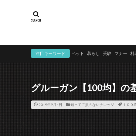
注目キーワード
ペット
暮らし
受験
マナー
料
グルーガン【100均】
2019年9月4日
知ってて損のないナレッジ
１００