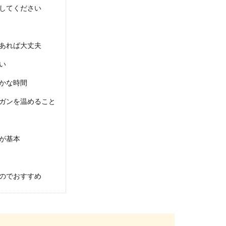
してください
ット・デメリット！鉄のフライパンの魅力
あれば大丈夫
悩んでいる人の中には、鉄のフライパンにはどんなメリットがある
い
かな時間
ガンを温めること
ない事で起こるリスクを詳しく解説
が基本
を払わないといけないのに、放置して払わないとどうなるのか。支
のでおすすめ
という選択について。
リでしょうか？大学の卒業式に出たくない？大学の卒業式に出られ