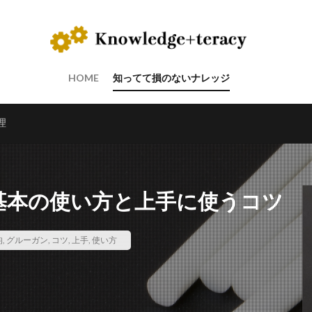
HOME
知ってて損のないナレッジ
理
の基本の使い方と上手に使うコツ
均
,
グルーガン
,
コツ
,
上手
,
使い方