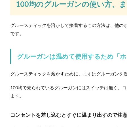
100均のグルーガンの使い方、
な...
グルースティックを溶かして接着するこの方法は、他の
ズッキーニの栽培方法
です。
No Image
家庭菜園でズッキーニを栽培
ますよね。ズッ...
グルーガンは温めて使用するため「ホ
グルースティックを溶かすために、まずはグルーガンを
素敵な大学生は部屋も
100均で売られているグルーガンにはスイッチは無く、コ
春から大学生となり、部屋を
し、その中で...
ます。
コンセントを差し込むとすぐに温まり出すので注
アパートへ引っ越し！